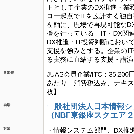
トとして企業のDX推進・業
ロー起点でITを設計する独
を軸に、現場で再現可能なDX
援を行っている。IT・DX関
DX推進・IT投資判断におい
支援を強みとする。企業のI
る実務に直結する支援・講演
参加費
JUAS会員企業/ITC：35,20
あたり 消費税込み、テキス
枚】
一般社団法人日本情報シ
会場
（NBF東銀座スクエア２
対象
・情報システム部門、DX推