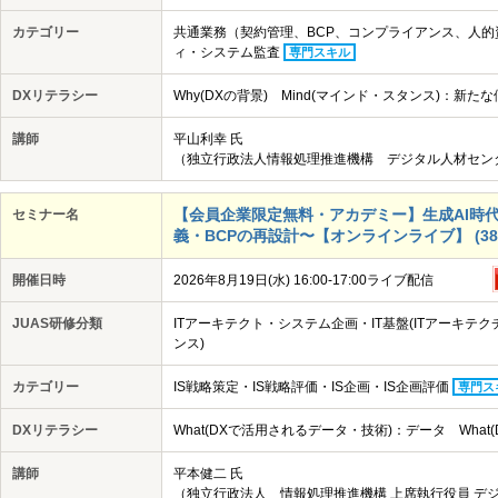
カテゴリー
共通業務（契約管理、BCP、コンプライアンス、人
ィ・システム監査
専門スキル
DXリテラシー
Why(DXの背景) Mind(マインド・スタンス)：
講師
平山利幸 氏
（独立行政法人情報処理推進機構 デジタル人材セン
【会員企業限定無料・アカデミー】生成AI時
セミナー名
義・BCPの再設計〜【オンラインライブ】 (382
開催日時
2026年8月19日(水) 16:00-17:00ライブ配信
JUAS研修分類
ITアーキテクト・システム企画・IT基盤(ITアーキテ
ンス)
カテゴリー
IS戦略策定・IS戦略評価・IS企画・IS企画評価
専門ス
DXリテラシー
What(DXで活用されるデータ・技術)：データ Wha
講師
平本健二 氏
（独立行政法人 情報処理推進機構 上席執行役員 デジ