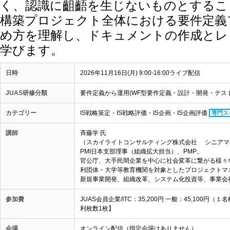
く、認識に齟齬を生じないものとするこ
構築プロジェクト全体における要件定義
め方を理解し、ドキュメントの作成とレ
学びます。
日時
2026年11月16日(月) 9:00-16:00ライブ配信
JUAS研修分類
要件定義から運用(WF型要件定義・設計・開発・テスト
カテゴリー
IS戦略策定・IS戦略評価・IS企画・IS企画評価
専門ス
講師
斉藤学 氏
（スカイライトコンサルティング株式会社 シニアマ
PMI日本支部理事（組織拡大担当）、PMP。
官公庁、大手民間企業を中心に社会変革に繋がる様々
利団体・大学等教育機関を対象としたプロジェクトマ
新規事業開発、組織改革、システム化投資等、事業会
参加費
JUAS会員企業/ITC：35,200円 一般：45,10
利枚数1枚】
会場
オンライン配信（指定会場はありません）