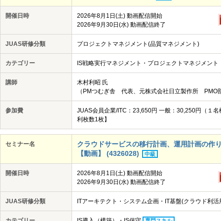
開催日時
2026年8月1日(土) 動画配信開始
2026年9月30日(水) 動画配信終了
JUAS研修分類
プロジェクトマネジメント(品質マネジメント)
カテゴリー
IS戦略実行マネジメント・プロジェクトマネジメント 
講師
木村利昭 氏
（PMつむぎ舎 代表、元株式会社日立製作所 PMO部
参加費
JUAS会員企業/ITC：23,650円 一般：30,25
利枚数1枚】
クラウドサービスの移行計画、運用計画の作り方＿
セミナー名
【動画】 (4326028)
中級
開催日時
2026年8月1日(土) 動画配信開始
2026年9月30日(水) 動画配信終了
JUAS研修分類
ITアーキテクト・システム企画・IT基盤(クラウド利活
カテゴリー
IS導入（構築）・IS保守
専門スキル