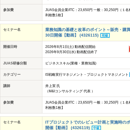
参加費
JUAS会員企業/ITC：23,650円 一般：30,25
利枚数1枚】
業務知識の基礎と改革のポイント～販売・購買・在
セミナー名
30日開催【動画】 (4326115)
初級
開催日時
2026年8月1日(土) 動画配信開始
2026年9月30日(水) 動画配信終了
JUAS研修分類
ビジネススキル(業種・業務知識)
カテゴリー
IS戦略実行マネジメント・プロジェクトマネジメント
講師
井上実 氏
（M&Iコンサルティング 代表 ）
参加費
JUAS会員企業/ITC：23,650円 一般：30,25
利枚数1枚】
ITプロジェクトでのレビュー計画と実施時のポイン
セミナー名
開催【動画】 (4326119)
中級