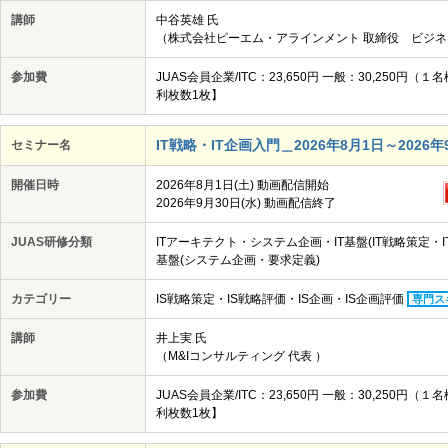
講師
中谷英雄 氏
（株式会社ピーエム・アラインメント 取締役 ビジネ
参加費
JUAS会員企業/ITC：23,650円 一般：30,25
利枚数1枚】
IT戦略・IT企画入門＿2026年8月1日～2026年9
セミナー名
開催日時
2026年8月1日(土) 動画配信開始
2026年9月30日(水) 動画配信終了
JUAS研修分類
ITアーキテクト・システム企画・IT基盤(IT戦略策定・
基盤(システム企画・要求定義)
カテゴリー
IS戦略策定・IS戦略評価・IS企画・IS企画評価
専門ス
講師
井上実 氏
（M&Iコンサルティング 代表 ）
参加費
JUAS会員企業/ITC：23,650円 一般：30,25
利枚数1枚】