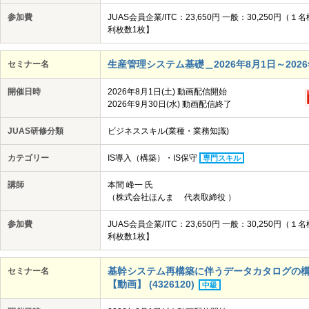
参加費
JUAS会員企業/ITC：23,650円 一般：30,25
利枚数1枚】
生産管理システム基礎＿2026年8月1日～2026年
セミナー名
開催日時
2026年8月1日(土) 動画配信開始
2026年9月30日(水) 動画配信終了
JUAS研修分類
ビジネススキル(業種・業務知識)
カテゴリー
IS導入（構築）・IS保守
専門スキル
講師
本間 峰一 氏
（株式会社ほんま 代表取締役 ）
参加費
JUAS会員企業/ITC：23,650円 一般：30,25
利枚数1枚】
基幹システム再構築に伴うデータカタログの構築_2
セミナー名
【動画】 (4326120)
中級