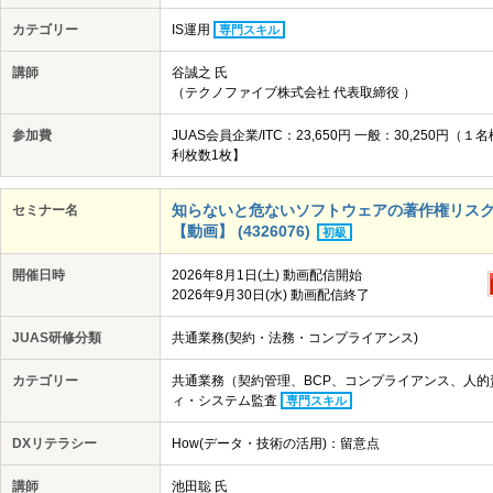
カテゴリー
IS運用
専門スキル
講師
谷誠之 氏
（テクノファイブ株式会社 代表取締役 ）
参加費
JUAS会員企業/ITC：23,650円 一般：30,25
利枚数1枚】
知らないと危ないソフトウェアの著作権リスク_20
セミナー名
【動画】 (4326076)
初級
開催日時
2026年8月1日(土) 動画配信開始
2026年9月30日(水) 動画配信終了
JUAS研修分類
共通業務(契約・法務・コンプライアンス)
カテゴリー
共通業務（契約管理、BCP、コンプライアンス、人
ィ・システム監査
専門スキル
DXリテラシー
How(データ・技術の活用)：留意点
講師
池田聡 氏