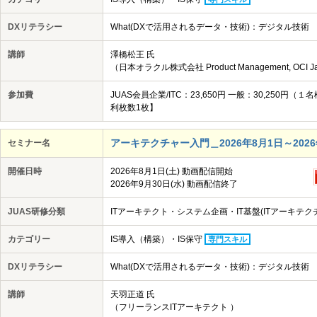
DXリテラシー
What(DXで活用されるデータ・技術)：デジタル技術
講師
澤橋松王 氏
（日本オラクル株式会社 Product Management, OCI Japan
参加費
JUAS会員企業/ITC：23,650円 一般：30,25
利枚数1枚】
アーキテクチャー入門＿2026年8月1日～2026年
セミナー名
開催日時
2026年8月1日(土) 動画配信開始
2026年9月30日(水) 動画配信終了
JUAS研修分類
ITアーキテクト・システム企画・IT基盤(ITアーキテク
カテゴリー
IS導入（構築）・IS保守
専門スキル
DXリテラシー
What(DXで活用されるデータ・技術)：デジタル技術
講師
天羽正道 氏
（フリーランスITアーキテクト ）