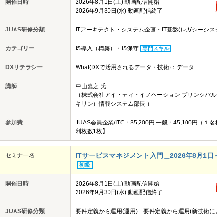
開催日時
2026年8月1日(土) 動画配信開始
2026年9月30日(水) 動画配信終了
JUAS研修分類
ITアーキテクト・システム企画・IT基盤(レガシーシス
カテゴリー
IS導入（構築）・IS保守
専門スキル
DXリテラシー
What(DXで活用されるデータ・技術)：データ
講師
中山嘉之 氏
（株式会社アイ・ティ・イノベーション プリンシパル
キリン）情報システム部長 ）
参加費
JUAS会員企業/ITC：35,200円 一般：45,10
利枚数1枚】
ITサービスマネジメント入門＿2026年8月1日～20
セミナー名
初級
開催日時
2026年8月1日(土) 動画配信開始
2026年9月30日(水) 動画配信終了
JUAS研修分類
要件定義から運用(運用)、要件定義から運用(新技術に