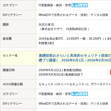
カテゴリー
IT基盤構築・維持・管理
専門スキル
DXリテラシー
What(DXで活用されるデータ・技術)：デジタル技術
講師
矢沢久雄 氏
（株式会社ヤザワ 代表取締役社長 ）
参加費
JUAS会員企業/ITC：23,650円 一般：30,25
利枚数1枚】
基礎技術おさらいと具体的セキュリティ技術
セミナー名
礎プリ講座）_2026年8月1日～2026年9月30日開
開催日時
2026年8月1日(土) 動画配信開始
2026年9月30日(水) 動画配信終了
JUAS研修分類
セキュリティ(サイバーセキュリティ)、ITアーキテクト・
カテゴリー
IT基盤構築・維持・管理
専門スキル
DXリテラシー
What(DXで活用されるデータ・技術)：デジタル技術