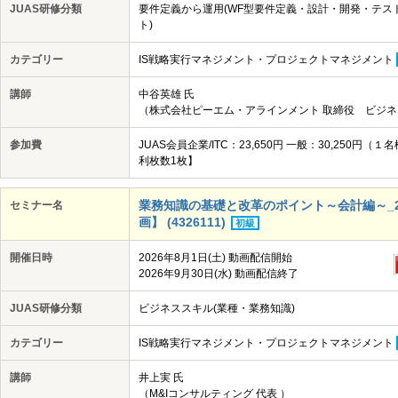
JUAS研修分類
要件定義から運用(WF型要件定義・設計・開発・テス
ト)
カテゴリー
IS戦略実行マネジメント・プロジェクトマネジメント
講師
中谷英雄 氏
（株式会社ピーエム・アラインメント 取締役 ビジネ
参加費
JUAS会員企業/ITC：23,650円 一般：30,25
利枚数1枚】
業務知識の基礎と改革のポイント～会計編～_202
セミナー名
画】 (4326111)
初級
開催日時
2026年8月1日(土) 動画配信開始
2026年9月30日(水) 動画配信終了
JUAS研修分類
ビジネススキル(業種・業務知識)
カテゴリー
IS戦略実行マネジメント・プロジェクトマネジメント
講師
井上実 氏
（M&Iコンサルティング 代表 ）