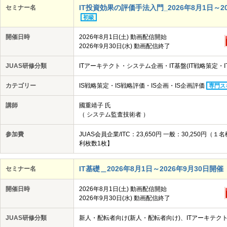
IT投資効果の評価手法入門_2026年8月1日～202
セミナー名
初級
開催日時
2026年8月1日(土) 動画配信開始
2026年9月30日(水) 動画配信終了
JUAS研修分類
ITアーキテクト・システム企画・IT基盤(IT戦略策定・I
カテゴリー
IS戦略策定・IS戦略評価・IS企画・IS企画評価
専門ス
講師
國重靖子 氏
（ システム監査技術者 ）
参加費
JUAS会員企業/ITC：23,650円 一般：30,25
利枚数1枚】
IT基礎＿2026年8月1日～2026年9月30日開催【動
セミナー名
開催日時
2026年8月1日(土) 動画配信開始
2026年9月30日(水) 動画配信終了
JUAS研修分類
新人・配転者向け(新人・配転者向け)、ITアーキテクト・