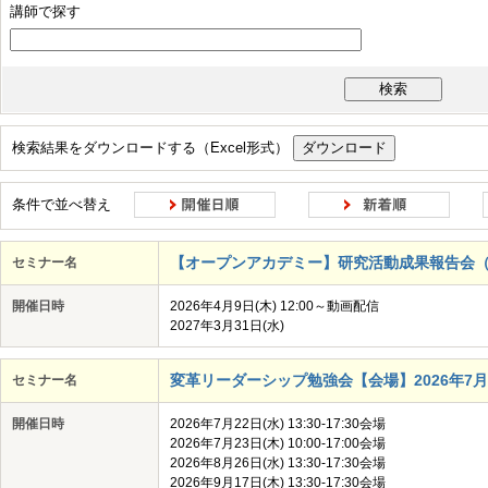
講師で探す
IS活用
AI
クラウド
ハードウェア・ソフトウェア
ネットワーク
データ・デジタル技術の活用事例
ツール活用
セキュリティ
モラル
コンプライアンス
検索結果をダウンロードする（Excel形式）
顧客・ユーザーへの共感
常識にとらわれない発想
反復的なアプロー
変化への適応
コラボレーション
柔軟な意思決定
事実に基づく判
条件で並べ替え
【オープンアカデミー】研究活動成果報告会（Jフェ
セミナー名
開催日時
2026年4月9日(木) 12:00～動画配信
2027年3月31日(水)
変革リーダーシップ勉強会【会場】2026年7月～11
セミナー名
開催日時
2026年7月22日(水) 13:30-17:30会場
2026年7月23日(木) 10:00-17:00会場
2026年8月26日(水) 13:30-17:30会場
2026年9月17日(木) 13:30-17:30会場