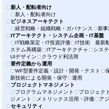
新人・配転者向け
新人・配転者向け
ビジネスアーキテクト
経営戦略・組織戦略・ガバナンス
新事
ITアーキテクト・システム企画・IT基盤
IT戦略策定・IT投資評価
IT技術 最新
ステム再構築
ITアーキテクチャ
システ
UIデザイン
クラウド利活用
要件定義から運用
WF型要件定義・設計・開発・テスト
新技術による開発・保守
運用
プロジェクトマネジメント
プログラムマネジメント
プロジェク
ジメント
メトリックス活用・評価
ア
セキュリティ