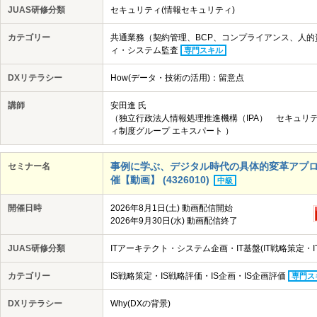
JUAS研修分類
セキュリティ(情報セキュリティ)
カテゴリー
共通業務（契約管理、BCP、コンプライアンス、人
ィ・システム監査
専門スキル
DXリテラシー
How(データ・技術の活用)：留意点
講師
安田進 氏
（独立行政法人情報処理推進機構（IPA） セキュリ
ィ制度グループ エキスパート ）
事例に学ぶ、デジタル時代の具体的変革アプローチ
セミナー名
催【動画】 (4326010)
中級
開催日時
2026年8月1日(土) 動画配信開始
2026年9月30日(水) 動画配信終了
JUAS研修分類
ITアーキテクト・システム企画・IT基盤(IT戦略策定・
カテゴリー
IS戦略策定・IS戦略評価・IS企画・IS企画評価
専門ス
DXリテラシー
Why(DXの背景)