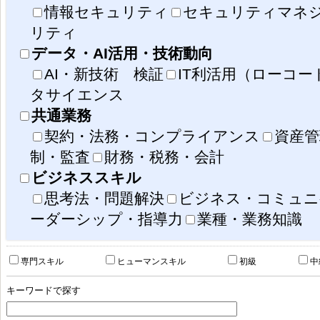
情報セキュリティ
セキュリティマネ
リティ
データ・AI活用・技術動向
AI・新技術 検証
IT利活用（ローコ
タサイエンス
共通業務
契約・法務・コンプライアンス
資産管
制・監査
財務・税務・会計
ビジネススキル
思考法・問題解決
ビジネス・コミュニ
ーダーシップ・指導力
業種・業務知識
事業戦略策定・事業戦略評価
IS運用
専門スキル
ヒューマンスキル
初級
中
IS戦略策定・IS戦略評価・IS企画・IS企画評価
社会の変化
顧客価値の変化
競争環境の変化
共通業務（契約管
人材育成、資産
IT基盤構築・維持・管理
キーワードで探す
業務遂行スキル
IS戦略実行マネジメント・プロジェクトマネジメント
社会におけるデータ
データを読む・説明する
データを扱う
デー
IS導入（構築）・IS保守