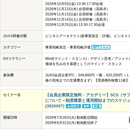
2026年10月9日(金) 13:30-17:30会場
2026年11月12日(木) 合宿研修（高島市）
2026年11月13日(金) 合宿研修（高島市）
2026年11月14日(土) 合宿研修（高島市）
2026年11月25日(水) 13:30-17:30会場
JUAS研修分類
ビジネスアーキテクト(新事業策定・評価)、ビジネス
カテゴリー
事業戦略策定・事業戦略評価
専門スキル
DXリテラシー
Mind(マインド・スタンス)：デザイン思考／アジャイ
価値を生み出す基礎としてのマインド・スタンス
参加費
JUAS会員企業/ITC：349,800円 一般：420,2
修の現地までの交通費含まず）【受講権利枚数11枚】
【会員企業限定無料・アカデミー】SCS（サ
セミナー名
について～制度概要と運用開始までのスケジュール
(3826007)
会員限定
無料
初級
開催日時
2026年7月28日(火) 動画配信開始
2026年8月31日(月) 動画配信終了