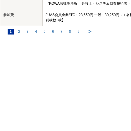
（KOWA法律事務所 弁護士・システム監査技術者 
参加費
JUAS会員企業/ITC：23,650円 一般：30,25
利枚数1枚】
1
2
3
4
5
6
7
8
9