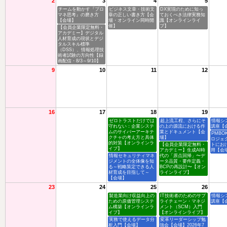
2
3
4
5
チームを動かす『プロ
ビジネス文章・技術文
DX実現のために知っ
マネ思考』の磨き方
章の正しい書き方【会
ておくべき法律実務知
【会場】
場・オンライン同時開
識【オンラインライ
催】
ブ】
【会員企業限定無料・
アカデミー】デジタル
人材育成の現状とデジ
タルスキル標準
（DSS）、情報処理技
術者試験の方向性【録
画配信・8/3～9/10】
9
10
11
12
16
17
18
19
ゼロトラストだけでは
超上流工程、さらにそ
情報シ
守れない：企業システ
の上の源流における作
講座【
ムのサイバーアーキテ
業とドキュメント【会
PMBO
クチャの考え方と具体
場】
ロジェ
的対策【オンラインラ
【会員企業限定無料・
トにお
イブ】
アカデミー】生成AI時
用【会
情報セキュリティマネ
代の「原点回帰」〜デ
ジメントの全体像を知
ータ品質・要件定義・
る～戦略策定できる人
BCPの再設計〜【オン
材育成を目指して～
ラインライブ】
【会場】
23
24
25
26
製造業向け収益向上の
IT技術者のためのサプ
情報シ
ための原価管理システ
ライチェーン・マネジ
講座【
ム構築【オンラインラ
メント（SCM）入門
イブ】
【オンラインライブ】
実務で使えるデータ分
変革リーダーシップ勉
析入門【会場】
強会【会場】2026年7