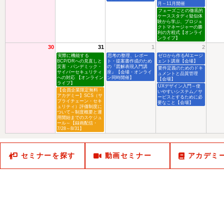
月～11月開催
フェーズごとの徹底的
ケーススタディ疑似体
験から学ぶ、プロジェ
クトマネージャーの勝
利の方程式【オンライ
ンライブ】
30
31
1
2
実際に機能する
思考の整理、レポー
ゼロから作るAIエージ
BCP/DRへの見直しと
ト・提案書作成のため
ェント講座【会場】
災害・パンデミック・
の『図解表現入門講
要件定義のためのドキ
サイバーセキュリティ
座』【会場・オンライ
ュメントと品質管理
への対応 【オンライン
ン同時開催】
【会場】
ライブ】
UXデザイン入門～使
【会員企業限定無料・
いやすいシステム／サ
アカデミー】SCS（サ
ービスとするために必
プライチェーン・セキ
要なこと【会場】
ュリティ）評価制度に
ついて～制度概要と運
用開始までのスケジュ
ール～【録画配信・
7/28～8/31】
セミナーを探す
動画セミナー
アカデミ