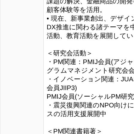
課題の解決、金融商品の開発
顧客体験等を活用。
• 現在、新事業創出、デザ
DX推進に関わる諸テーマを
活動、教育活動を展開してい
＜研究会活動＞
・PM関連：PMIJ会員(ア
グラムマネジメント研究会
・イノベーション関連：JU
会員JIIP3)
PMIJ会員(ソーシャルPM研
・震災復興関連のNPO向け
スの活用支援展開中
＜PM関連書籍著＞