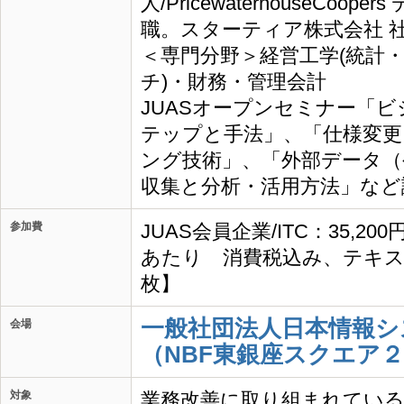
人/PricewaterhouseCo
職。スターティア株式会社 社
＜専門分野＞経営工学(統計
チ)・財務・管理会計
JUASオープンセミナー「
テップと手法」、「仕様変更
ング技術」、「外部データ（
収集と分析・活用方法」など
参加費
JUAS会員企業/ITC：35,20
あたり 消費税込み、テキス
枚】
一般社団法人日本情報シ
会場
（NBF東銀座スクエア２
対象
業務改善に取り組まれてい