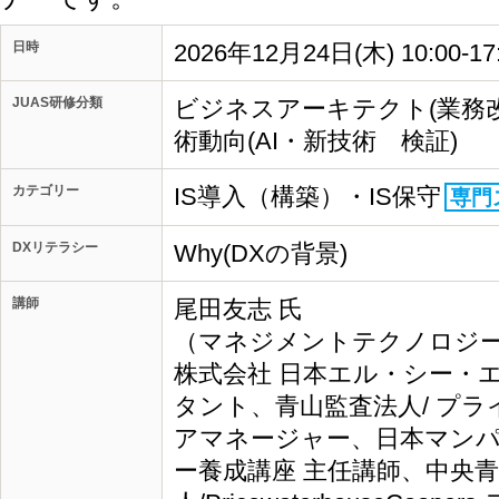
日時
2026年12月24日(木) 10:00-1
JUAS研修分類
ビジネスアーキテクト(業務改
術動向(AI・新技術 検証)
カテゴリー
IS導入（構築）・IS保守
専門
DXリテラシー
Why(DXの背景)
講師
尾田友志 氏
（マネジメントテクノロジーズ
株式会社 日本エル・シー・
タント、青山監査法人/ プ
アマネージャー、日本マンパ
ー養成講座 主任講師、中央