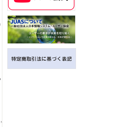
が
め
い