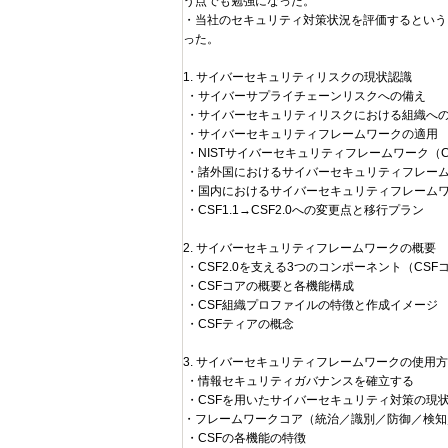
う点でも勉強になった。
・当社のセキュリティ対策状況を評価するという
った。
1. サイバーセキュリティリスクの現状認識
・サイバーサプライチェーンリスクへの備え
・サイバーセキュリティリスクにおける組織へ
・サイバーセキュリティフレームワークの適用
・NISTサイバーセキュリティフレームワーク（C
・諸外国におけるサイバーセキュリティフレー
・国内におけるサイバーセキュリティフレーム
・CSF1.1→CSF2.0への変更点と移行プラン
2. サイバーセキュリティフレームワークの概要
・CSF2.0を支える3つのコンポーネント（CSF
・CSFコアの概要と各機能構成
・CSF組織プロファイルの特徴と作成イメージ
・CSFティアの概念
3. サイバーセキュリティフレームワークの使用
・情報セキュリティガバナンスを確立する
・CSFを用いたサイバーセキュリティ対策の現
・フレームワークコア（統治／識別／防御／検知
・CSFの各機能の特徴