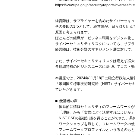
https://www.ipa.go.jp/security/reports/oversea
経営陣は、サプライヤーを含めたサイバーセキュ
その要因の1つとして、経営陣が、日々取り組ん
原因と考えられます。
ほとんどの組織が、ビジネス環境をデジタル化し
サイバーセキュリティリスクについても、サプラ
経営陣は、技術分野のマネジメント層に対して、
また、サイバーセキュリティリスクは絶えず拡大
各組織特有のビジネスニーズに基づいてコスト効
本講座では、2024年11月18日に独立行政法人
「米国国立標準技術研究所（NIST）サイバーセ
ていただきます。
■□受講者の声
・体系的に情報セキュリティのフレームワークが
・「理解」から「実際にどう活動すればよいか」
・NIST CSFの基礎知識を得ることができた。
・ワークショップを通じて、フレームワークの使
・フレームワークプロファイルという考えのもと