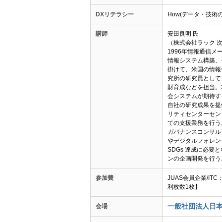
DXリテラシー
How(データ・技術
講師
安田良明 氏
（株式会社ラック 
1996年情報通信
情報システム構築、
掛けて、米国の情報
究所の研究員として
財育成などを担当。
会システムが期待す
自社の研究成果を提
リティセンターセン
ての支援業務を行う
ガバナンスコンサル
やデジタルフォレン
SDGs 達成に必
ンの企画開発を行う
参加費
JUAS会員企業/IT
利枚数1枚】
一般社団法人日本
会場