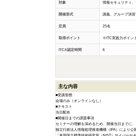
対象
情報セキュリティ、
開催形式
講義、グループ演習
定員
25名
取得ポイント
※ITC実践力ポイ
ITCA認定時間
6
主な内容
■受講形態
会場のみ（オンラインなし）
■テキスト
当日配布
■開催日までの課題事項
セミナーの理解を深めるため、開催当日までに、
独立行政法人情報処理推進機構（IPA）により公
「米国国立標準技術研究所（NIST）サイバーセキ