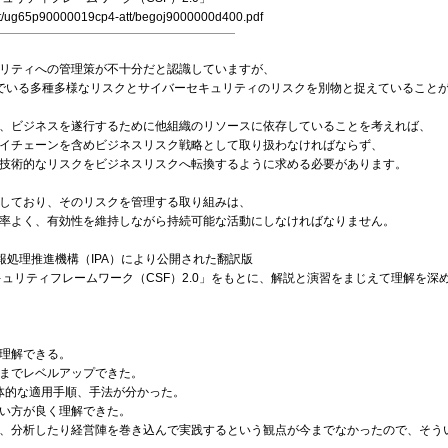
/nist/ug65p90000019cp4-att/begoj9000000d400.pdf
リティへの管理策が不十分だと認識していますが、
でいる多種多様なリスクとサイバーセキュリティのリスクを別物と捉えていること
、ビジネスを遂行するために他組織のリソースに依存していることを考えれば、
イチェーンを含めビジネスリスク戦略として取り扱わなければならず、
技術的なリスクをビジネスリスクへ転換するように求める必要があります。
しており、そのリスクを管理する取り組みは、
率よく、有効性を維持しながら持続可能な活動にしなければなりません。
情報処理推進機構（IPA）により公開された翻訳版
キュリティフレームワーク（CSF）2.0」をもとに、解説と演習をまじえて理解を深
理解できる。
までレベルアップできた。
具体的な適用手順、手法が分かった。
い方が良く理解できた。
、分析したり経営陣を巻き込んで実践するという観点が今までなかったので、そう