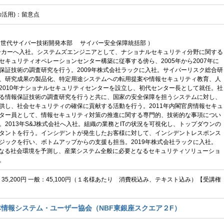
の活用)：留意点
次世代サイバー技術開発本部 サイバー安全保障統括部 ）
メーカーへ入社。システムズエンジニアとして、ナショナルセキュリティ分野に関する
セキュリティオペレーションセンター構築に従事する傍ら、2005年から2007年に
保証技術の調査研究を行う。2009年株式会社ラックに入社。サイバーリスク総合研
、研究成果の製品化、特定用途システムへの転用提案や情報セキュリティ教育、人
2010年ナショナルセキュリティセンターを設立し、初代センター長として就任。社
る情報保証技術の調査研究を行うと共に、国家の安全保障を担うシステムに対し、
供し、社会セキュリティの確保に貢献する活動を行う。2011年内閣官房情報セキュ
ター員として、情報セキュリティ対策の推進に関する専門的、技術的な事項につい
。2013年S&J株式会社へ入社。組織の業務とITの状況を可視化し、トップダウンの
タントを行う。インシデントが発生したお客様に対して、インシデントレスポンス
ジックを行い、ボトムアップからの支援も担当。2019年株式会社ラックに入社。
要となる社会環境を予測し、産業システム全般に必要となるセキュリティソリューショ
。
C：35,200円 一般：45,100円（１名様あたり 消費税込み、テキスト込み）【受講権
情報システム・ユーザー協会（NBF東銀座スクエア２F）