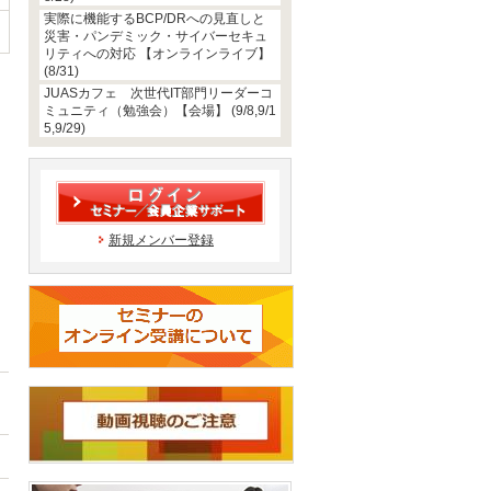
実際に機能するBCP/DRへの見直しと
災害・パンデミック・サイバーセキュ
リティへの対応 【オンラインライブ】
(8/31)
JUASカフェ 次世代IT部門リーダーコ
ミュニティ（勉強会）【会場】 (9/8,9/1
5,9/29)
新規メンバー登録