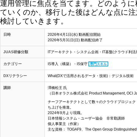
運用管理に焦点を当てます。どのように
ていくのか、移行した後はどんな点に注
検討していきます。
日時
2026年4月1日(水) 動画配信開始
2026年5月31日(日) 動画配信終了
JUAS研修分類
ITアーキテクト・システム企画・IT基盤(クラウド利活
カテゴリー
IS導入（構築）・IS保守
専門スキル
DXリテラシー
What(DXで活用されるデータ・技術)：デジタル技術
講師
澤橋松王 氏
（日本オラクル株式会社 Product Management, OCI Japan
チーフアーキテクトとして数々のクラウドプロジェクト
ち上げを推進。
2024年9月より現職。
日本情報システム・ユーザー協会 非常勤講師
個人事業主（作家）
主な資格： TOGAF9、The Open Group Distinguished IT