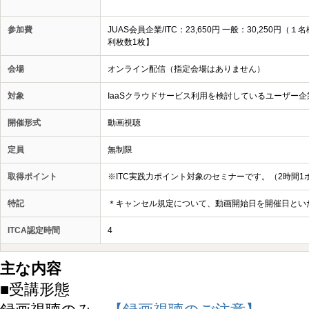
参加費
JUAS会員企業/ITC：23,650円 一般：30,25
利枚数1枚】
会場
オンライン配信（指定会場はありません）
対象
IaaSクラウドサービス利用を検討しているユーザー
開催形式
動画視聴
定員
無制限
取得ポイント
※ITC実践力ポイント対象のセミナーです。（2時間1
特記
＊キャンセル規定について、動画開始日を開催日とい
ITCA認定時間
4
主な内容
■受講形態