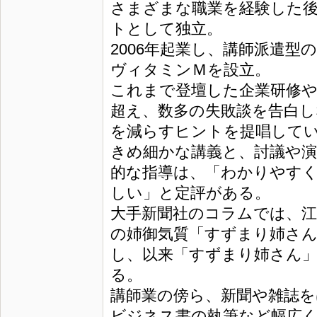
さまざまな職業を経験した
トとして独立。
2006年起業し、講師派遣型
ヴィタミンＭを設立。
これまで登壇した企業研修や公
超え、数多の失敗談を告白し
を減らすヒントを提唱して
きめ細かな講義と、討議や演
的な指導は、「わかりやす
しい」と定評がある。
大手新聞社のコラムでは、
の姉御気質「すずまり姉さ
し、以来「すずまり姉さん
る。
講師業の傍ら、新聞や雑誌
ビジネス書の執筆など幅広く