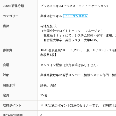
JUAS研修分類
ビジネススキル(ビジネス・コミュニケーション)
カテゴリー
業務遂行スキル
ヒューマンスキル
講師
寺池光弘 氏
（合同会社デロイトトーマツ マネージャ ）
・独立系ＳＩｅｒにて、システム開発・保守・運用、
・名古屋大学卒、英国レスター大学MBA。
参加費
JUAS会員企業/ITC：35,200円 一般：45,10
利枚数1枚】
会場
オンライン配信（指定会場はありません）
対象
業務経験数年の若手メンバー（情報システム部門・情報
開催形式
講義、演習
定員
25名
取得ポイント
※ITC実践力ポイント対象のセミナーです。（2時間1
ITCA認定時間
6