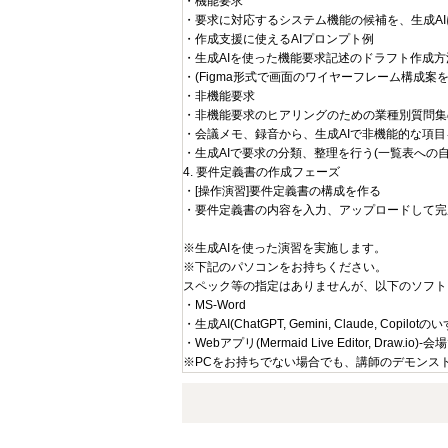
・機能要求
・要求に対応するシステム機能の候補を、生成A
・作成支援に使えるAIプロンプト例
・生成AIを使った機能要求記述のドラフト作成方
・(Figma形式で画面のワイヤーフレーム構成案
・非機能要求
・非機能要求のヒアリングのための業種別質問集
・会議メモ、録音から、生成AIで非機能的な項
・生成AIで要求の分類、整理を行う(一覧表への自
4. 要件定義書の作成フェーズ
・[操作演習]要件定義書の構成を作る
・要件定義書の内容を入力、アップロードして完
※生成AIを使った演習を実施します。
※下記のパソコンをお持ちください。
スペック等の指定はありませんが、以下のソフト
・MS-Word
・生成AI(ChatGPT, Gemini, Claude, Copilot
・Webアプリ(Mermaid Live Editor, Draw.
※PCをお持ちでない場合でも、講師のデモンス