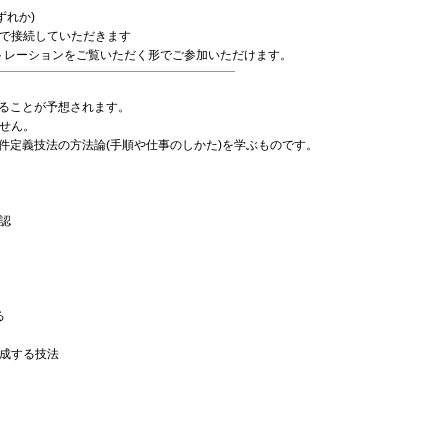
のいずれか)
io)-会場で接続していただきます
トレーションをご覧いただく形でご参加いただけます。
わることが予想されます。
せん。
件定義技法の方法論(手順や仕事のしかた)を学ぶものです。
認
る
成する技法