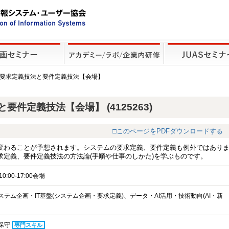
った要求定義技法と要件定義技法【会場】
件定義技法【会場】 (4125263)
□このページをPDFダウンロードする
が変わることが予想されます。システムの要求定義、要件定義も例外ではあり
求定義、要件定義技法の方法論(手順や仕事のしかた)を学ぶものです。
0:00-17:00会場
ステム企画・IT基盤(システム企画・要求定義)、データ・AI活用・技術動向(AI・新
保守
専門スキル