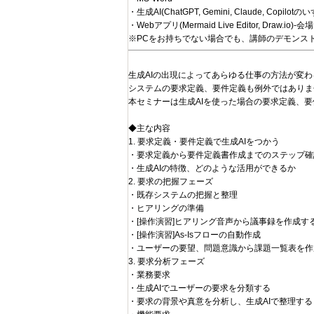
・生成AI(ChatGPT, Gemini, Claude, Copilot
・Webアプリ(Mermaid Live Editor, Draw.
※PCをお持ちでない場合でも、講師のデモンス
生成AIの出現によってあらゆる仕事の方法が変
システムの要求定義、要件定義も例外ではありま
本セミナーは生成AIを使った場合の要求定義、要
◆主な内容
1. 要求定義・要件定義で生成AIをつかう
・要求定義から要件定義書作成までのステップ確
・生成AIの特徴、どのような活用ができるか
2. 要求の把握フェーズ
・既存システムの把握と整理
・ヒアリングの準備
・[操作演習]ヒアリング音声から議事録を作成す
・[操作演習]As-Isフローの自動作成
・ユーザーの要望、問題意識から課題一覧表を作
3. 要求分析フェーズ
・業務要求
・生成AIでユーザーの要求を分類する
・要求の背景や真意を分析し、生成AIで整理する