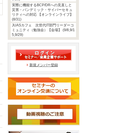
実際に機能するBCP/DRへの見直しと
災害・パンデミック・サイバーセキュ
リティへの対応 【オンラインライブ】
(8/31)
JUASカフェ 次世代IT部門リーダーコ
ミュニティ（勉強会）【会場】 (9/8,9/1
5,9/29)
新規メンバー登録