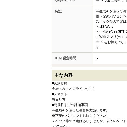
取得ポイント
※ITC実践力ポイ
特記
※生成AIを使った
※下記のパソコンを
スペック等の指定は
・MS-Word
・生成AI(ChatGPT, G
・Webアプリ(Mermai
※PCをお持ちでな
す。
ITCA認定時間
6
主な内容
■受講形態
会場のみ（オンラインなし）
■テキスト
当日配布
■開催日までの課題事項
※生成AIを使った演習を実施します。
※下記のパソコンをお持ちください。
スペック等の指定はありませんが、以下のソフト
・MS-Word