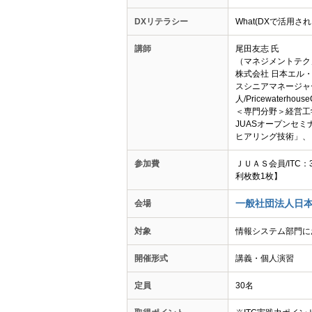
DXリテラシー
What(DXで活用
講師
尾田友志 氏
（マネジメントテクノ
株式会社 日本エル
スシニアマネージャ
人/Pricewater
＜専門分野＞経営工
JUASオープンセ
ヒアリング技術」、
参加費
ＪＵＡＳ会員/ITC
利枚数1枚】
一般社団法人日本
会場
対象
情報システム部門に
開催形式
講義・個人演習
定員
30名