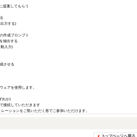
Iに提案してもらう
法
を出力する)
の作成プロンプト
目を抽出する
動入力)
成させる
ウェアを使用します。
のいずれか)
io)-会場で接続していただきます
トレーションをご覧いただく形でご参加いただけます。