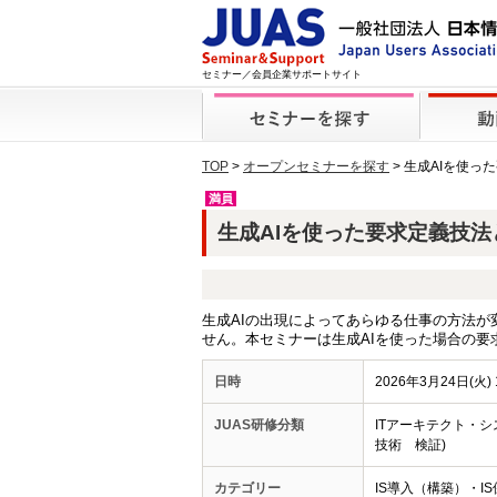
セミナー／会員企業サポートサイト
TOP
>
オープンセミナーを探す
> 生成AIを使
満員
生成AIを使った要求定義技法と要
生成AIの出現によってあらゆる仕事の方法
せん。本セミナーは生成AIを使った場合の要
日時
2026年3月24日(火) 1
JUAS研修分類
ITアーキテクト・シ
技術 検証)
カテゴリー
IS導入（構築）・IS