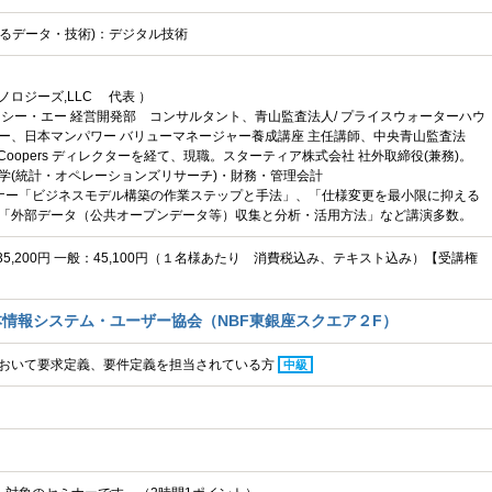
されるデータ・技術)：デジタル技術
ロジーズ,LLC 代表 ）
・シー・エー 経営開発部 コンサルタント、青山監査法人/ プライスウォーターハウ
ー、日本マンパワー バリューマネージャー養成講座 主任講師、中央青山監査法
houseCoopers ディレクターを経て、現職。スターティア株式会社 社外取締役(兼務)。
学(統計・オペレーションズリサーチ)・財務・管理会計
ミナー「ビジネスモデル構築の作業ステップと手法」、「仕様変更を最小限に抑える
「外部データ（公共オープンデータ等）収集と分析・活用方法」など講演多数。
：35,200円 一般：45,100円（１名様あたり 消費税込み、テキスト込み）【受講権
情報システム・ユーザー協会（NBF東銀座スクエア２F）
おいて要求定義、要件定義を担当されている方
中級