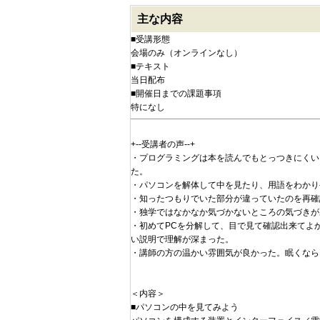
主な内容
■受講形態
会場のみ（オンラインなし）
■テキスト
当日配布
■開催日までの課題事項
特になし
+--受講者の声--+
・プログラミングは本を読んでもとっつきにくい
た。
・パソコンを解体して中を見たり、用語をわかり
・知ったつもりでいた部分が違っていたのを再確
・独学ではなかなか気づかないところの気づきが
・初めてPCを分解して、目で見て確認出来てよ
い説明で理解が深まった。
・講師の方の温かい雰囲気が良かった。眠くなら
＜内容＞
■パソコンの中を見てみよう