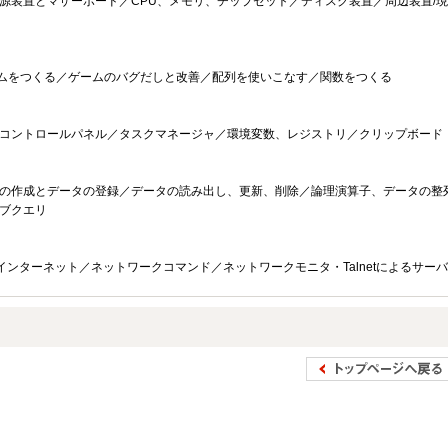
源装置とマザーボード／CPU、メモリ、チップセット／ディスク装置／周辺装置/現
／ゲームをつくる／ゲームのバグだしと改善／配列を使いこなす／関数をつくる
コントロールパネル／タスクマネージャ／環境変数、レジストリ／クリップボード
表の作成とデータの登録／データの読み出し、更新、削除／論理演算子、データの整
ブクエリ
インターネット／ネットワークコマンド／ネットワークモニタ・Talnetによるサーバ