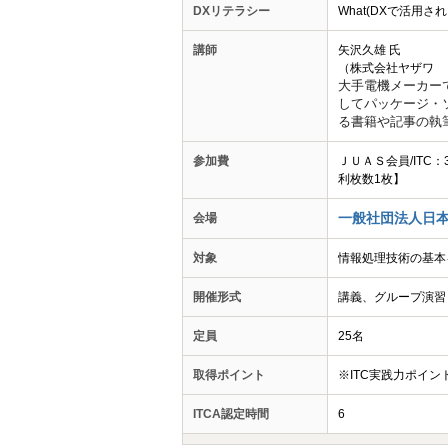
DXリテラシー
What(DXで活用
講師
矢沢久雄 氏
（株式会社ヤザワ 
大手電機メーカー
してパッケージ
・
る書籍や記事の執
参加費
ＪＵＡＳ会員/ITC
利枚数1枚】
一般社団法人日本
会場
対象
情報処理技術の基本
開催形式
講義、グループ演習
定員
25名
取得ポイント
※ITC実践力ポイ
ITCA認定時間
6