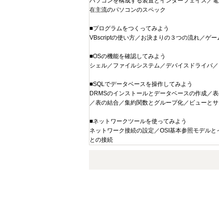
パソコンを構成する装置とインターフェイス／電
在主流のパソコンのスペック
■プログラムをつくってみよう
VBscriptの使い方／お決まりの３つの流れ
■OSの機能を確認してみよう
シェル／ファイルシステム／デバイスドライバ／
■SQLでデータベースを操作してみよう
DRMSのインストールとデータベースの作成／
／表の結合／集約関数とグループ化／ビューとサ
■ネットワークツールを使ってみよう
ネットワーク接続の設定／OSI基本参照モデルと
との接続