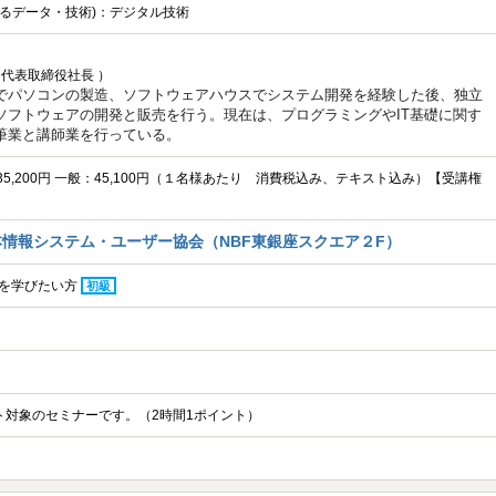
されるデータ・技術)：デジタル技術
代表取締役社長 ）
でパソコンの製造、
ソフトウェアハウスでシステム開発
を経験した後、独立
ソフトウェアの開発と販売を行う。
現在は、プログラミングやIT基礎に
関す
筆業と講師業
を行っている。
：35,200円 一般：45,100円（１名様あたり 消費税込み、テキスト込み）【受講権
情報システム・ユーザー協会（NBF東銀座スクエア２F）
を学びたい方
初級
ント対象のセミナーです。（2時間1ポイント）