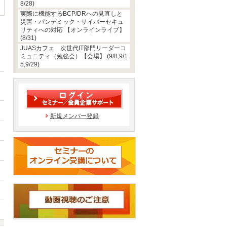
8/28)
実際に機能するBCP/DRへの見直しと
災害・パンデミック・サイバーセキュ
リティへの対応 【オンラインライブ】
(8/31)
JUASカフェ 次世代IT部門リーダーコ
ミュニティ（勉強会）【会場】 (9/8,9/1
5,9/29)
新規メンバー登録