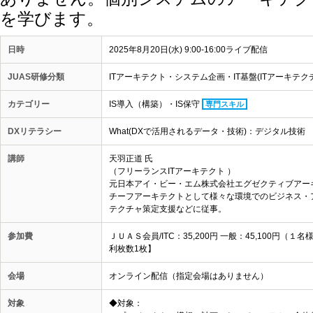
を学びます。
日時
2025年8月20日(水) 9:00-16:00ライブ配信
JUAS研修分類
ITアーキテクト・システム企画・IT基盤(ITアーキテク
カテゴリー
IS導入（構築）・IS保守
専門スキル
DXリテラシー
What(DXで活用されるデータ・技術)：デジタル技術
講師
天羽正道 氏
（フリーランスITアーキテクト ）
元日本アイ・ビー・エム株式会社エグゼクティブアー
チーフアーキテクトとして様々な環境でのビジネス・
テクチャ策定支援などに従事。
参加費
ＪＵＡＳ会員/ITC：35,200円 一般：45,100
利枚数1枚】
会場
オンライン配信（指定会場はありません）
対象
◆対象：