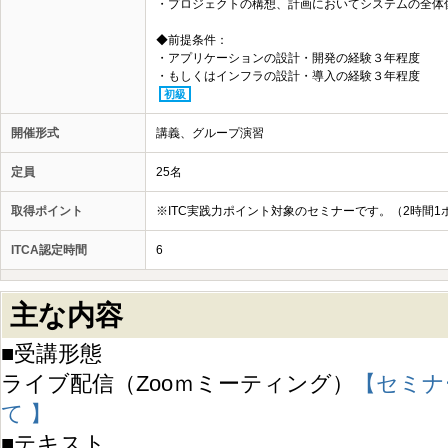
・プロジェクトの構想、計画においてシステムの全体
◆前提条件：
・アプリケーションの設計・開発の経験３年程度
・もしくはインフラの設計・導入の経験３年程度
初級
開催形式
講義、グループ演習
定員
25名
取得ポイント
※ITC実践力ポイント対象のセミナーです。（2時間1
ITCA認定時間
6
主な内容
■受講形態
ライブ配信（Zooｍミーティング）
【セミナ
て 】
■テキスト