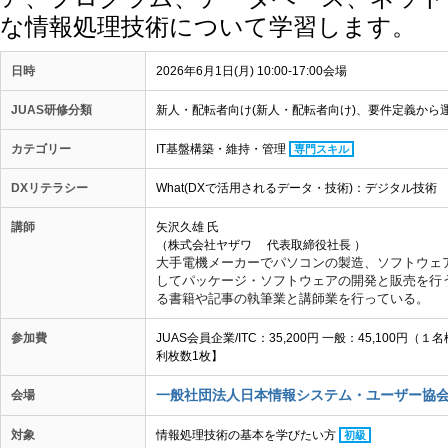
な情報処理技術について学習します。
日時
2026年6月1日(月) 10:00-17:00会場
JUAS研修分類
新人・配転者向け(新人・配転者向け)、要件定義から運
カテゴリー
IT基盤構築・維持・管理
専門スキル
DXリテラシー
What(DXで活用されるデータ・技術)：デジタル技術
講師
矢沢久雄 氏
（株式会社ヤザワ 代表取締役社長 ）
大手電機メーカーでパソコンの製造、
ソフトウェ
してパッケージ
・ソフトウェアの開発と販売を行
る書籍や記事の執筆業と講師業
を行っている。
参加費
JUAS会員企業/ITC：35,200円 一般：45,10
利枚数1枚】
一般社団法人日本情報システム・ユーザー協会
会場
対象
情報処理技術の基本を学びたい方
初級