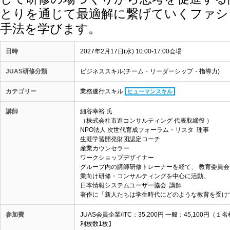
とりを通じて最適解に繋げていくファシ
手法を学びます。
日時
2027年2月17日(水) 10:00-17:00会場
JUAS研修分類
ビジネススキル(チーム・リーダーシップ・指導力)
カテゴリー
業務遂行スキル
ヒューマンスキル
講師
細谷幸裕 氏
（株式会社市進コンサルティング 代表取締役 ）
NPO法人 次世代育成フォーラム・リスタ 理事
生涯学習開発財団認定コーチ
産業カウンセラー
ワークショップデザイナー
グループ内の講師研修トレーナーを経て、 教育委員
業向け研修・コンサルティングを中心に活動。
日本情報システムユーザー協会 講師
著作に「新人たちは学生時代にどのような教育を受け
参加費
JUAS会員企業/ITC：35,200円 一般：45,10
利枚数1枚】