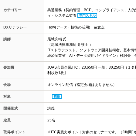
カテゴリー
共通業務（契約管理、BCP、コンプライアンス、人
ィ・システム監査
専門スキル
DXリテラシー
How(データ・技術の活用)：留意点
講師
尾城亮輔 氏
（尾城法律事務所 弁護士 ）
ITストラテジスト、ソフトウェア開発技術者、基本情
経済産業省「AI・データ契約ガイドライン」検討会 
参加費
JUAS会員企業/ITC：23,650円 一般：30,25
利枚数1枚】
会場
オンライン配信（指定会場はありません）
対象
初級
開催形式
講義
定員
25名
取得ポイント
※ITC実践力ポイント対象のセミナーです。（2時間1