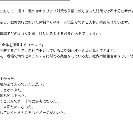
に対して、通り一遍のセキュリティ対策や外部に頼りきった対策では不十分な時代
定し、戦略実行にむけた体制作りやルール策定ができる人材が求められています。
組織でどのような対策、取り組みをする必要があるでしょうか。
ト全体を俯瞰するコースです。
理解することで、自社で不足している点や強化すべき点が見えてきます。
ん、現場で情報セキュリティに関わる業務をしている方、社内の情報セキュリティ
すかった。
項が全て入っていたと思う。
ことが出来た。
体系的に学べた。
くことができ、非常に参考になった。
、大変ためになった。
していくべきところもイメージがわいた。