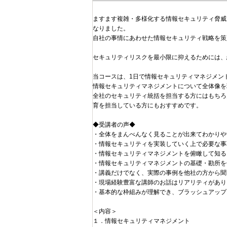
ますます複雑・多様化する情報セキュリティ脅威
なりました。
自社の事情にあわせた情報セキュリティ戦略を策
セキュリティリスクを最小限に抑えるためには、
当コースは、1日で情報セキュリティマネジメン
情報セキュリティマネジメントについて全体像を
全社のセキュリティ統括を担当する方にはもちろ
育を担当している方にもおすすめです。
◆受講者の声◆
・全体をまんべんなく見ることが出来てわかりや
・情報セキュリティを実装していく上で必要な事
・情報セキュリティマネジメントを俯瞰して知る
・情報セキュリティマネジメントの基礎・勘所を
・講義だけでなく、実際の事例を他社の方から聞
・現場経験豊富な講師のお話はリアリティがあり
・基本的な枠組みが理解でき、ブラッシュアップ
＜内容＞
１．情報セキュリティマネジメント