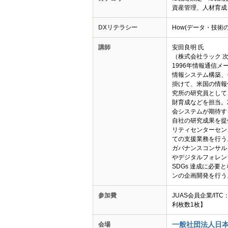
資産管理、人材育成
DXリテラシー
How(データ・技術
講師
安田良明 氏
（株式会社ラック 
1996年情報通信
情報システム構築、
掛けて、米国の情報
究所の研究員として
財育成などを担当。
会システムが期待す
自社の研究成果を提
リティセンターセン
ての支援業務を行う
ガバナンスコンサル
やデジタルフォレン
SDGs 達成に必
ンの企画開発を行う
参加費
JUAS会員企業/IT
利枚数1枚】
一般社団法人日本
会場