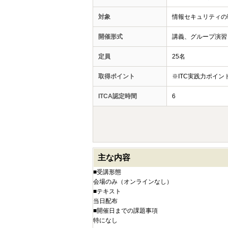
対象
情報セキュリティの
開催形式
講義、グループ演習
定員
25名
取得ポイント
※ITC実践力ポイ
ITCA認定時間
6
主な内容
■受講形態
会場のみ（オンラインなし）
■テキスト
当日配布
■開催日までの課題事項
特になし