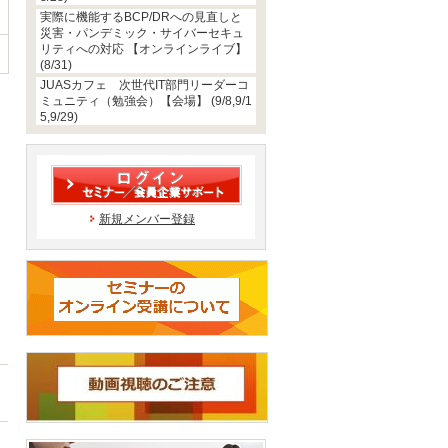
実際に機能するBCP/DRへの見直しと
災害・パンデミック・サイバーセキュ
リティへの対応 【オンラインライブ】
(8/31)
JUASカフェ 次世代IT部門リーダーコ
ミュニティ（勉強会）【会場】 (9/8,9/1
5,9/29)
新規メンバー登録