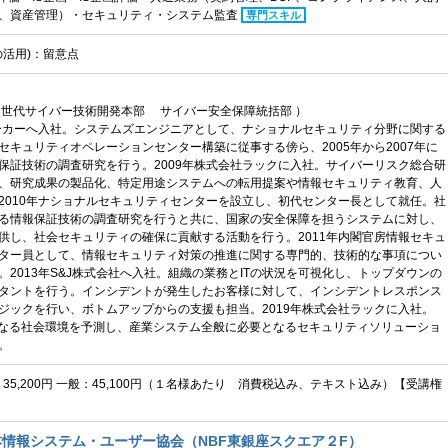
、資産管理）・セキュリティ・システム監査
専門スキル
の活用)：留意点
次世代サイバー技術開発本部 サイバー安全保障統括部 ）
メーカーへ入社。システムズエンジニアとして、ナショナルセキュリティ分野に関する
セキュリティオペレーションセンター構築に従事する傍ら、2005年から2007年に
保証技術の調査研究を行う。2009年株式会社ラックに入社。サイバーリスク総合研
、研究成果の製品化、特定用途システムへの転用提案や情報セキュリティ教育、人
2010年ナショナルセキュリティセンターを設立し、初代センター長として就任。社
る情報保証技術の調査研究を行うと共に、国家の安全保障を担うシステムに対し、
供し、社会セキュリティの確保に貢献する活動を行う。2011年内閣官房情報セキュ
ター員として、情報セキュリティ対策の推進に関する専門的、技術的な事項につい
。2013年S&J株式会社へ入社。組織の業務とITの状況を可視化し、トップダウンの
タントを行う。インシデントが発生したお客様に対して、インシデントレスポンス
ジックを行い、ボトムアップからの支援も担当。2019年株式会社ラックに入社。
要となる社会環境を予測し、産業システム全般に必要となるセキュリティソリューショ
。
C：35,200円 一般：45,100円（１名様あたり 消費税込み、テキスト込み）【受講権
情報システム・ユーザー協会（NBF東銀座スクエア２F）