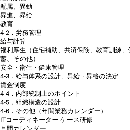
配属、異動
昇進、昇給
教育
4-2．労務管理
給与計算
福利厚生（住宅補助、共済保険、教育訓練、
蓄、その他）
安全・衛生・健康管理
4-3．給与体系の設計、昇給・昇格の決定
賃金制度
4-4．内部統制上のポイント
4-5．組織構造の設計
4-6．その他（年間業務カレンダー）
ITコーディネーター ケース研修
月間カレンダー