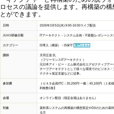
ロセスの議論を提供します。再構築の構
とができます。
日時
2026年3月5日(木) 9:00-16:00ライブ配信
JUAS研修分類
ITアーキテクト・システム企画・IT基盤(レガシーシス
カテゴリー
IS導入（構築）・IS保守
専門スキル
講師
天羽正道 氏
（フリーランスITアーキテクト ）
元日本アイ・ビー・エム株式会社エグゼクティブアー
チーフアーキテクトとして様々な環境でのビジネス・
テクチャ策定支援などに従事。
参加費
ＪＵＡＳ会員/ITC：35,200円 一般：45,100
利枚数1枚】
会場
オンライン配信（指定会場はありません）
対象
基幹系システムの再構築の構想策定やDXのための基
る方