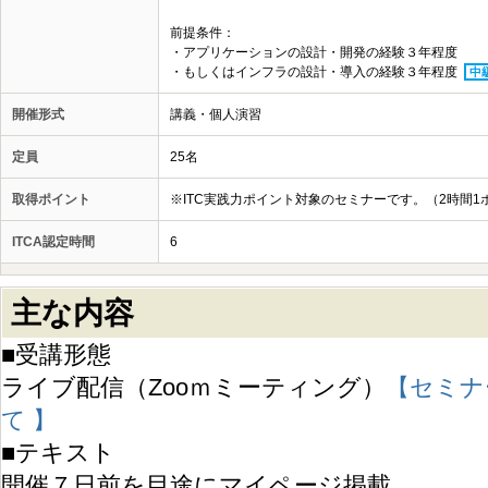
前提条件：
・アプリケーションの設計・開発の経験３年程度
・もしくはインフラの設計・導入の経験３年程度
中
開催形式
講義・個人演習
定員
25名
取得ポイント
※ITC実践力ポイント対象のセミナーです。（2時間1
ITCA認定時間
6
主な内容
■受講形態
ライブ配信（Zooｍミーティング）
【セミナ
て 】
■テキスト
開催７日前を目途にマイページ掲載