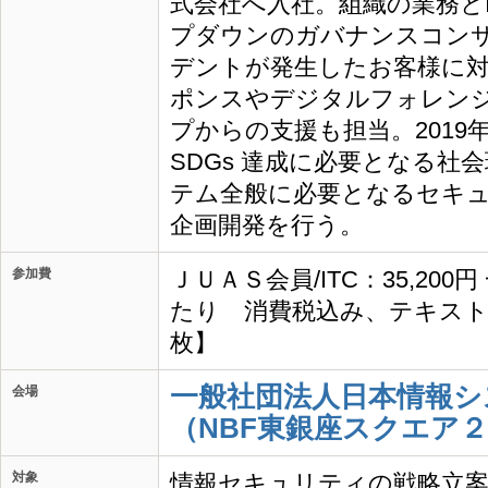
式会社へ入社。組織の業務と
プダウンのガバナンスコン
デントが発生したお客様に
ポンスやデジタルフォレン
プからの支援も担当。2019
SDGs 達成に必要となる社
テム全般に必要となるセキ
企画開発を行う。
参加費
ＪＵＡＳ会員/ITC：35,200
たり 消費税込み、テキスト
枚】
一般社団法人日本情報シ
会場
（NBF東銀座スクエア２
対象
情報セキュリティの戦略立案