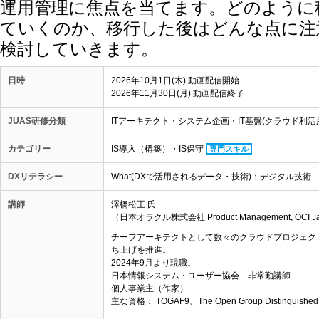
運用管理に焦点を当てます。どのように
ていくのか、移行した後はどんな点に注
検討していきます。
日時
2026年10月1日(木) 動画配信開始
2026年11月30日(月) 動画配信終了
JUAS研修分類
ITアーキテクト・システム企画・IT基盤(クラウド利活
カテゴリー
IS導入（構築）・IS保守
専門スキル
DXリテラシー
What(DXで活用されるデータ・技術)：デジタル技術
講師
澤橋松王 氏
（日本オラクル株式会社 Product Management, OCI Japan
チーフアーキテクトとして数々のクラウドプロジェクト
ち上げを推進。
2024年9月より現職。
日本情報システム・ユーザー協会 非常勤講師
個人事業主（作家）
主な資格： TOGAF9、The Open Group Distinguished IT