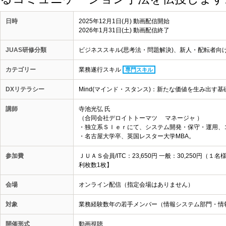
日時
2025年12月1日(月) 動画配信開始
2026年1月31日(土) 動画配信終了
JUAS研修分類
ビジネススキル(思考法・問題解決)、新人・配転者向け
カテゴリー
業務遂行スキル
専門スキル
DXリテラシー
Mind(マインド・スタンス)：新たな価値を生み出す
講師
寺池光弘 氏
（合同会社デロイトトーマツ マネージャ ）
・独立系ＳＩｅｒにて、システム開発・保守・運用、
・名古屋大学卒、英国レスター大学MBA。
参加費
ＪＵＡＳ会員/ITC：23,650円 一般：30,250
利枚数1枚】
会場
オンライン配信（指定会場はありません）
対象
業務経験数年の若手メンバー（情報システム部門・情報
開催形式
動画視聴