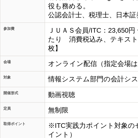
役も務める。
公認会計士、税理士、日本証
参加費
ＪＵＡＳ会員/ITC：23,650
たり 消費税込み、テキスト
枚】
会場
オンライン配信（指定会場
対象
情報システム部門の会計シ
開催形式
動画視聴
定員
無制限
取得ポイント
※ITC実践力ポイント対象の
イント）