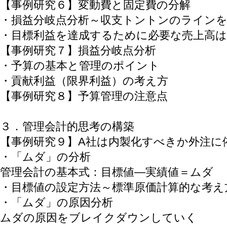
【事例研究６】変動費と固定費の分解
・損益分岐点分析～収支トントンのライン
・目標利益を達成するために必要な売上高は
【事例研究７】損益分岐点分析
・予算の基本と管理のポイント
・貢献利益（限界利益）の考え方
【事例研究８】予算管理の注意点
３．管理会計的思考の構築
【事例研究９】A社は内製化すべきか外注に
・「ムダ」の分析
管理会計の基本式：目標値―実績値＝ムダ
・目標値の設定方法～標準原価計算的な考え
・「ムダ」の原因分析
ムダの原因をブレイクダウンしていく