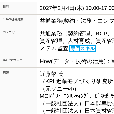
日時
2027年2月4日(木) 10:00-17:
JUAS研修分類
共通業務(契約・法務・コン
カテゴリー
共通業務（契約管理、BCP
資産管理、人材育成、資産管
ステム監査
専門スキル
DXリテラシー
How(データ・技術の活用)：
講師
近藤學 氏
（KPL近藤モノづくり研究所
（元ソニー㈱）
MCIﾊﾞﾘｭｰｺﾝｻﾙﾃｨﾝｸﾞｻｰ
（一般社団法人）日本能率協
（一般社団法人）日本資材管