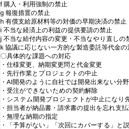
f 購⼊・利⽤強制の禁⽌
g 報復措置の禁⽌
h 有償⽀給原材料等の対価の早期決済の禁⽌
i 不当な経済上の利益の提供要請の禁⽌
j 不当な給付内容の変更・不当なやり直しの
k 協議に応じない⼀⽅的な製造委託等代⾦の
〇具体的な課題への対応
・仕様変更、納期変更問と代金変更
・先行作業とプロジェクトの中止
・AI開発のように自社では開発出来ない分
・受注ができないための契約解除
・システム開発プロジェクトが中止になり
・担当者が納品書・請求書の提出を忘れ支払
・無理な納期の指定
・「予算がない」「次回にカバーする」と