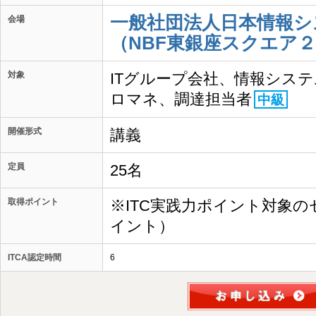
一般社団法人日本情報シ
会場
（NBF東銀座スクエア２
対象
ITグループ会社、情報シス
ロマネ、調達担当者
中級
開催形式
講義
定員
25名
取得ポイント
※ITC実践力ポイント対象の
イント）
ITCA認定時間
6