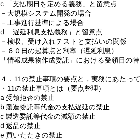
c 「支払期日を定める義務」と留意点
－大規模システム開発の場合
－工事進行基準による場合
d 「遅延利息支払義務」と留意点
－検収、受け入れテストと支払いの関係
－６０日の起算点と利率（遅延利息）
「情報成果物作成委託」における受領日の特
４．11の禁止事項の要点と，実務にあたっ
・11の禁止事項とは（要点整理）
a 受領拒否の禁⽌
b 製造委託等代⾦の⽀払遅延の禁⽌
c 製造委託等代⾦の減額の禁⽌
d 返品の禁⽌
e 買いたたきの禁⽌