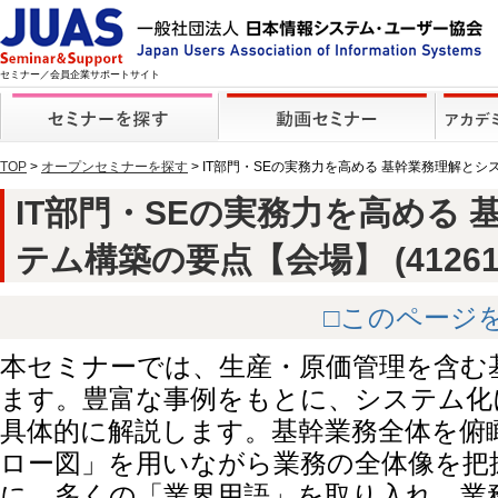
セミナー／会員企業サポートサイト
TOP
>
オープンセミナーを探す
> IT部門・SEの実務力を高める 基幹業務理解と
IT部門・SEの実務力を高める
テム構築の要点【会場】 (412619
□このページ
本セミナーでは、生産・原価管理を含む
ます。豊富な事例をもとに、システム化
具体的に解説します。基幹業務全体を俯
ロー図」を用いながら業務の全体像を把
に、多くの「業界用語」を取り入れ、業