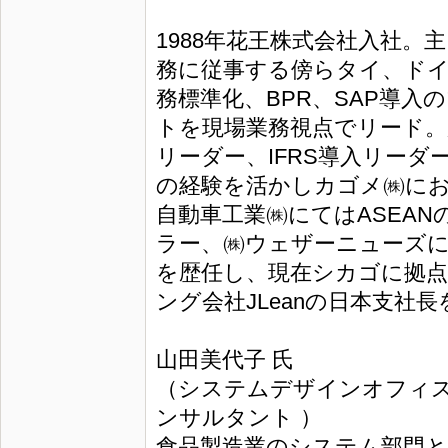
1988年花王株式会社入社。
務に従事する傍らタイ、ドイ
務標準化、BPR、SAP導
トを現場業務視点でリード。加
リーダー、IFRS導入リー
の経験を活かしカゴメ㈱にお
自動車工業㈱にてはASEA
ラー、㈱ウェザーニューズに
を歴任し、現在シカゴに拠
ング会社JLeanの日本支社
山田美代子 氏
（システムデザインオフィス
ンサルタント ）
食品製造業のシステム部門