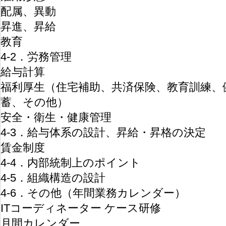
配属、異動
昇進、昇給
教育
4-2．労務管理
給与計算
福利厚生（住宅補助、共済保険、教育訓練、
蓄、その他）
安全・衛生・健康管理
4-3．給与体系の設計、昇給・昇格の決定
賃金制度
4-4．内部統制上のポイント
4-5．組織構造の設計
4-6．その他（年間業務カレンダー）
ITコーディネーター ケース研修
月間カレンダー