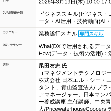
日時
2026年3月19日(木) 10:00-17
JUAS研修分類
ビジネススキル(ビジネス・
ータ・AI活用・技術動向(AI
カテゴリー
業務遂行スキル
専門スキル
DXリテラシー
What(DXで活用されるデ
How(データ・技術の活用)
講師
尾田友志 氏
（マネジメントテクノロジーズ
株式会社 日本エル・シー・
タント、青山監査法人/ プ
アマネージャー、日本マンパ
ー養成講座 主任講師、中央
人/PricewaterhouseCo