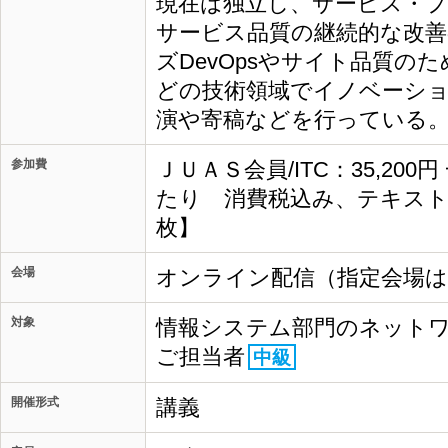
現在は独立し、サービス・
サービス品質の継続的な改
ズDevOpsやサイト品質の
どの技術領域でイノベーシ
演や寄稿などを行っている
参加費
ＪＵＡＳ会員/ITC：35,200
たり 消費税込み、テキスト
枚】
会場
オンライン配信（指定会場
対象
情報システム部門のネット
ご担当者
中級
開催形式
講義