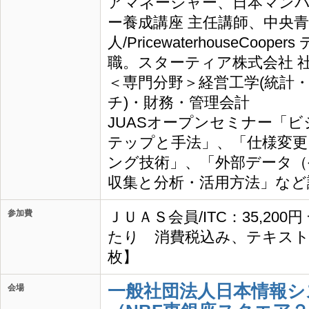
アマネージャー、日本マンパ
ー養成講座 主任講師、中央
人/PricewaterhouseCo
職。スターティア株式会社 社
＜専門分野＞経営工学(統計
チ)・財務・管理会計
JUASオープンセミナー「
テップと手法」、「仕様変更
ング技術」、「外部データ（
収集と分析・活用方法」など
参加費
ＪＵＡＳ会員/ITC：35,200
たり 消費税込み、テキスト
枚】
一般社団法人日本情報シ
会場