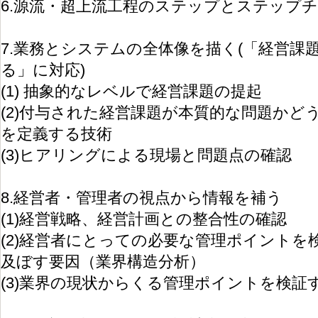
6.源流・超上流工程のステップとステップ
7.業務とシステムの全体像を描く(「経営課
る」に対応)
(1) 抽象的なレベルで経営課題の提起
(2)付与された経営課題が本質的な問題かど
を定義する技術
(3)ヒアリングによる現場と問題点の確認
8.経営者・管理者の視点から情報を補う
(1)経営戦略、経営計画との整合性の確認
(2)経営者にとっての必要な管理ポイントを
及ぼす要因（業界構造分析）
(3)業界の現状からくる管理ポイントを検証