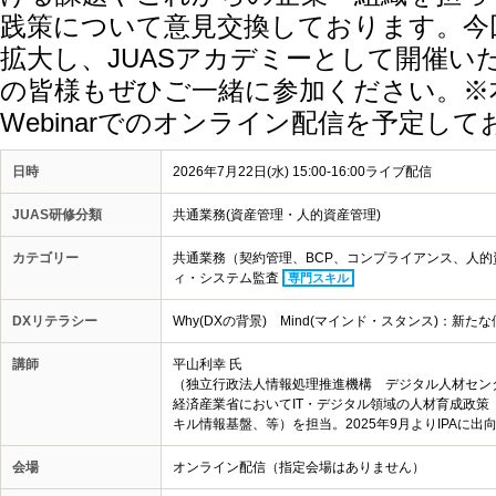
践策について意見交換しております。今
拡大し、JUASアカデミーとして開催いた
の皆様もぜひご一緒に参加ください。※本
Webinarでのオンライン配信を予定し
日時
2026年7月22日(水) 15:00-16:00ライブ配信
JUAS研修分類
共通業務(資産管理・人的資産管理)
カテゴリー
共通業務（契約管理、BCP、コンプライアンス、人
ィ・システム監査
専門スキル
DXリテラシー
Why(DXの背景) Mind(マインド・スタンス)：
講師
平山利幸 氏
（独立行政法人情報処理推進機構 デジタル人材セン
経済産業省においてIT・デジタル領域の人材育成政
キル情報基盤、等）を担当。2025年9月よりIPAに
会場
オンライン配信（指定会場はありません）