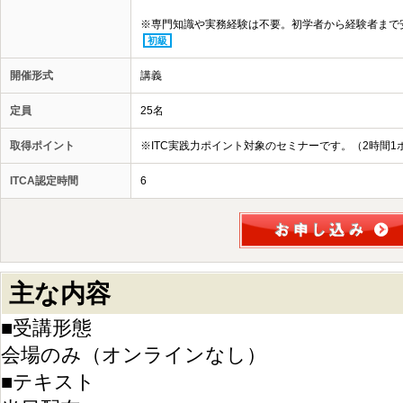
※専門知識や実務経験は不要。初学者から経験者まで
初級
開催形式
講義
定員
25名
取得ポイント
※ITC実践力ポイント対象のセミナーです。（2時間1
ITCA認定時間
6
主な内容
■受講形態
会場のみ（オンラインなし）
■テキスト