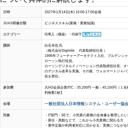
日時
2027年1月14日(木) 10:00-17:00会場
JUAS研修分類
ビジネススキル(業種・業務知識)
カテゴリー
IS導入（構築）・IS保守
専門スキル
講師
白石卓也 氏
（株式会社Digimile 代表取締役社長 ）
1996年フューチャーアーキテクト入社、プルデンシャ
ローソン執行役員。
ローソンデジタルイノベーション代表取締役社長、オ
のデジタル改革を実施。その後、ウォルマートジャパン
役を歴任。
参加費
JUAS会員企業/ITC：35,200円 一般：45,10
利枚数1枚】
一般社団法人日本情報システム・ユーザー協会
会場
対象
・IT部門・SEで、小売業の業務の全体像を整理したい
・新任・異動などで、これから小売業務に関わる方
・要件定義や利用者対応に活かせる、実務につながる