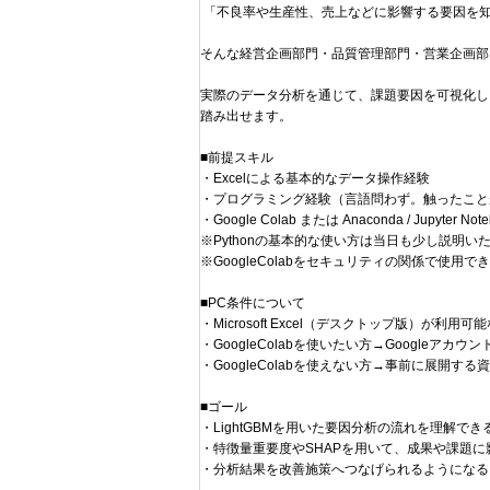
「不良率や生産性、売上などに影響する要因を
そんな経営企画部門・品質管理部門・営業企画部
実際のデータ分析を通じて、課題要因を可視化し
踏み出せます。
■前提スキル
・Excelによる基本的なデータ操作経験
・プログラミング経験（言語問わず。触ったこと
・Google Colab または Anaconda / Jupyte
※Pythonの基本的な使い方は当日も少し説明い
※GoogleColabをセキュリティの関係で使用
■PC条件について
・Microsoft Excel（デスクトップ版）が利
・GoogleColabを使いたい方→Googleアカ
・GoogleColabを使えない方→事前に展開する資料
■ゴール
・LightGBMを用いた要因分析の流れを理解で
・特徴量重要度やSHAPを用いて、成果や課題
・分析結果を改善施策へつなげられるようになる