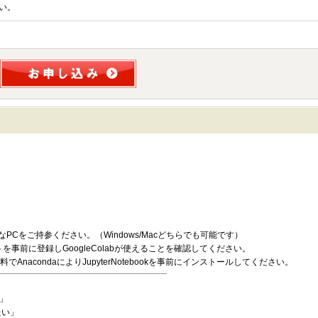
い。
用可能なPCをご持参ください。（Windows/Macどちらでも可能です）
ウントを事前に登録しGoogleColabが使えることを確認してください。
でAnacondaによりJupyterNotebookを事前にインストールしてください。
」
たい」