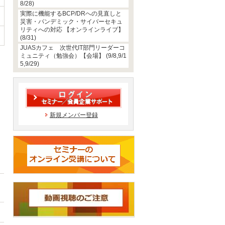
8/28)
実際に機能するBCP/DRへの見直しと
災害・パンデミック・サイバーセキュ
リティへの対応 【オンラインライブ】
(8/31)
JUASカフェ 次世代IT部門リーダーコ
ミュニティ（勉強会）【会場】 (9/8,9/1
5,9/29)
新規メンバー登録