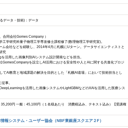
されるデータ・技術)：データ
同会社Gomes Company ）
道大学工学研究科量子物理工学専攻修士課程修了(数理物理工学研究室)。
ゲーム会社などを経験し、2014年4月に札幌にUターン。データサイエンティストと
研究
rningを活用した画像判別AIシステム設計開発などを担当。
会社GomesCompanyを設立しAI活用における安全性や人とAIに関する共進化プロジ
してAI教育と地域課題の解決を目的とした「札幌AI道場」において技術担当とし
、
に従事。
epLearningを活用した画像システムやLightGBMなどのXAIを活用した医療シス
C：35,200円 一般：45,100円（１名様あたり 消費税込み、テキスト込み）【受講権
情報システム・ユーザー協会（NBF東銀座スクエア２F）