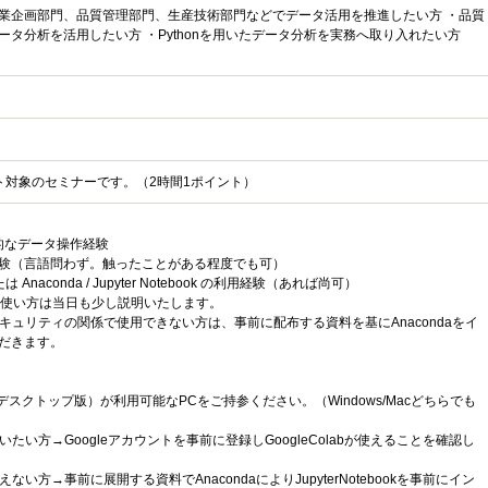
業企画部門、品質管理部門、生産技術部門などでデータ活用を推進したい方 ・品質
ータ分析を活用したい方 ・Pythonを用いたデータ分析を実務へ取り入れたい方
ント対象のセミナーです。（2時間1ポイント）
本的なデータ操作経験
験（言語問わず。触ったことがある程度でも可）
または Anaconda / Jupyter Notebook の利用経験（あれば尚可）
的な使い方は当日も少し説明いたします。
abをセキュリティの関係で使用できない方は、事前に配布する資料を基にAnacondaをイ
だきます。
Excel（デスクトップ版）が利用可能なPCをご持参ください。（Windows/Macどちらでも
bを使いたい方→Googleアカウントを事前に登録しGoogleColabが使えることを確認し
を使えない方→事前に展開する資料でAnacondaによりJupyterNotebookを事前にイン