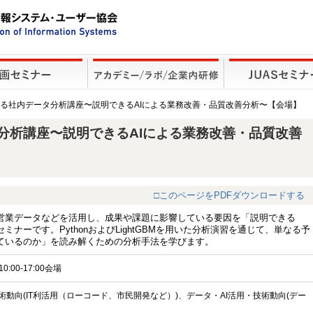
よる社内データ分析講座〜説明できるAIによる業務改善・品質改善分析〜【会場】
分析講座〜説明できるAIによる業務改善・品質改善
□このページをPDFダウンロードする
営業データなどを活用し、成果や課題に影響している要因を「説明できる
セミナーです。PythonおよびLightGBMを用いた分析演習を通じて、単なる予
ているのか」を読み解くための分析手法を学びます。
0:00-17:00会場
術動向(IT利活用（ローコード、市民開発など）)、データ・AI活用・技術動向(デー