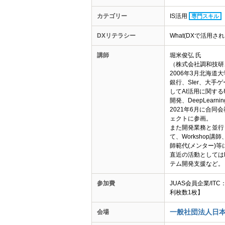
カテゴリー
IS活用
専門スキル
DXリテラシー
What(DXで活用
講師
堀米俊弘 氏
（株式会社調和技研、合
2006年3月北海
銀行、SIer、大手
してAI活用に関する
開発、DeepLea
2021年6月に合同
ェクトに参画。
また開発業務と並行
て、Workshop講師
師範代(メンター)等
直近の活動としてはDe
テム開発支援など。
参加費
JUAS会員企業/IT
利枚数1枚】
一般社団法人日本
会場