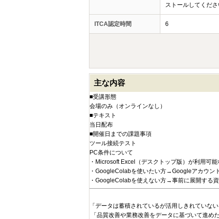
ストールしてくださ
ITCA認定時間
6
主な内容
■受講形態
会場のみ（オンラインなし）
■テキスト
当日配布
■開催日までの課題事項
ツール接続テスト
PC条件について
・Microsoft Excel（デスクトップ版）が利
・GoogleColabを使いたい方→Googleアカ
・GoogleColabを使えない方→事前に展開する資料
「データは蓄積されているが活用しきれていない
「品質改善や業務改善をデータに基づいて進め