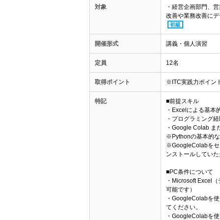
対象
・経営企画部門、営
改善や業務改善にデ
初級
開催形式
講義・個人演習
定員
12名
取得ポイント
※ITC実践力ポイ
特記
■前提スキル
・Excelによる基
・プログラミング経
・Google Colab 
※Pythonの基本
※GoogleCol
ンストールしていた
■PC条件について
・Microsoft 
可能です）
・GoogleCola
てください。
・GoogleColab