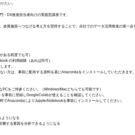
知りたい」
門・DX推進担当者向けの実践型講座です。
、改善施策へつなげる考え方を習得することで、自社でのデータ活用推進の第一歩
がある程度でも可）
r Notebook の利用経験（あれば尚可）
たします。
できない方は、事前に配布する資料を基にAnacondaをインストールしていただきます
用可能なPCをご持参ください。（Windows/Macどちらでも可能です）
ウントを事前に登録しGoogleColabが使えることを確認してください。
でAnacondaによりJupyterNotebookを事前にインストールしてください。
きるようになる
に影響する要因を分析できるようになる