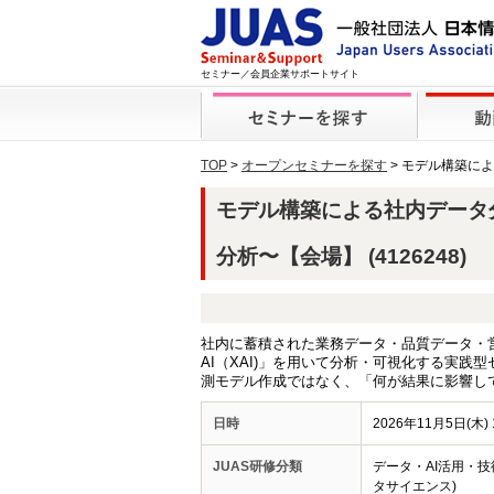
セミナー／会員企業サポートサイト
TOP
>
オープンセミナーを探す
> モデル構築に
モデル構築による社内データ
分析〜【会場】 (4126248)
社内に蓄積された業務データ・品質データ・
AI（XAI)」を用いて分析・可視化する実践型
測モデル作成ではなく、「何が結果に影響し
日時
2026年11月5日(木) 1
JUAS研修分類
データ・AI活用・技
タサイエンス)