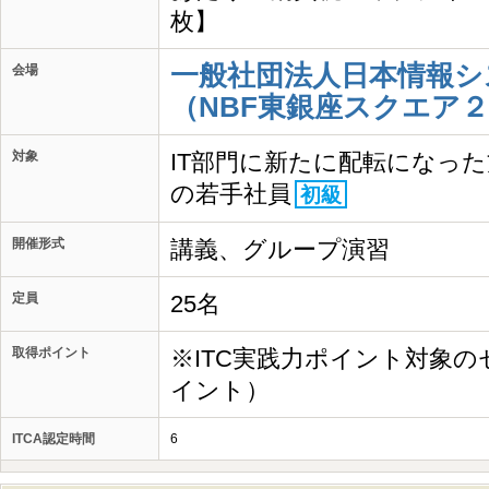
枚】
一般社団法人日本情報シ
会場
（NBF東銀座スクエア２
対象
IT部門に新たに配転になった
の若手社員
初級
開催形式
講義、グループ演習
定員
25名
取得ポイント
※ITC実践力ポイント対象の
イント）
ITCA認定時間
6