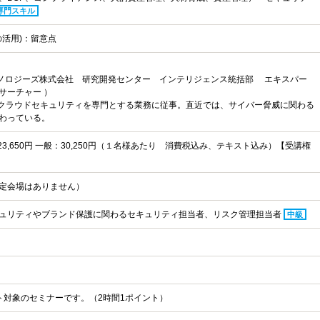
専門スキル
の活用)：留意点
クノロジーズ株式会社 研究開発センター インテリジェンス統括部 エキスパー
サーチャー ）
にてクラウドセキュリティを専門とする業務に従事。直近では、サイバー脅威に関わる
わっている。
：23,650円 一般：30,250円（１名様あたり 消費税込み、テキスト込み）【受講権
定会場はありません）
ュリティやブランド保護に関わるセキュリティ担当者、リスク管理担当者
中級
ント対象のセミナーです。（2時間1ポイント）