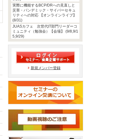
実際に機能するBCP/DRへの見直しと
災害・パンデミック・サイバーセキュ
リティへの対応 【オンラインライブ】
(8/31)
JUASカフェ 次世代IT部門リーダーコ
ミュニティ（勉強会）【会場】 (9/8,9/1
5,9/29)
新規メンバー登録