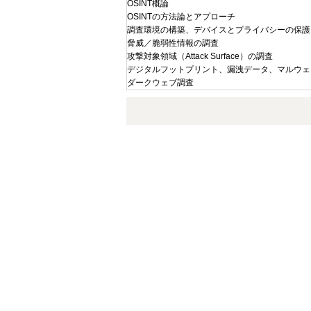
OSINT概論
OSINTの方法論とアプローチ
調査環境の構築、デバイスとプライバシーの保護
脅威／脆弱性情報の調査
攻撃対象領域（Attack Surface）の調査
デジタルフットプリント、漏洩データ、マルウェ
ダークウェブ調査