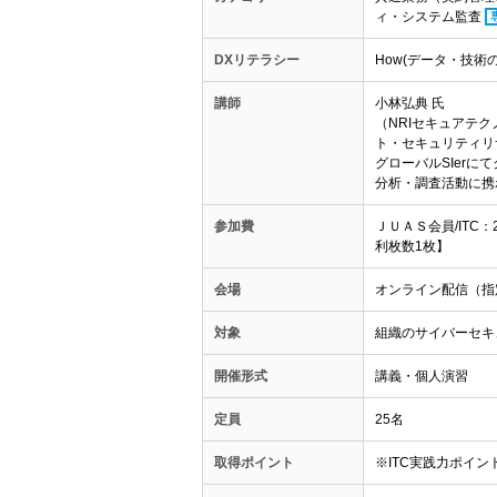
ィ・システム監査
DXリテラシー
How(データ・技術
講師
小林弘典 氏
（NRIセキュアテ
ト・セキュリティリ
グローバルSIer
分析・調査活動に携
参加費
ＪＵＡＳ会員/ITC
利枚数1枚】
会場
オンライン配信（指
対象
組織のサイバーセキ
開催形式
講義・個人演習
定員
25名
取得ポイント
※ITC実践力ポイ