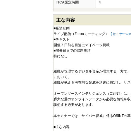
ITCA認定時間
4
主な内容
■受講形態
ライブ配信（Zooｍミーティング）
【セミナーの
■テキスト
開催７日前を目途にマイページ掲載
■開催日までの課題事項
特になし
組織が管理するデジタル資産が増大する一方で、
において、
組織が抱える潜在的な脅威を迅速に特定し、リス
オープンソースインテリジェンス（OSINT）
膨大な量のオンラインデータから必要な情報を収
駆使する必要があります。
本セミナーでは、サイバー脅威に係るOSINT
■主な内容