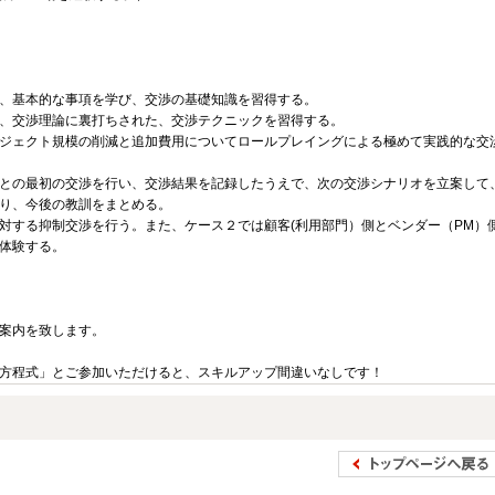
、基本的な事項を学び、交渉の基礎知識を習得する。
、交渉理論に裏打ちされた、交渉テクニックを習得する。
ジェクト規模の削減と追加費用についてロールプレイングによる極めて実践的な交
との最初の交渉を行い、交渉結果を記録したうえで、次の交渉シナリオを立案して
り、今後の教訓をまとめる。
対する抑制交渉を行う。また、ケース２では顧客(利用部門）側とベンダー（PM）
体験する。
案内を致します。
方程式」とご参加いただけると、スキルアップ間違いなしです！