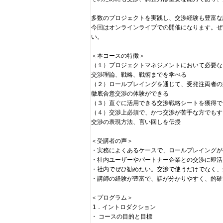
多数のプロジェクトを実践し、交渉経験も豊富な
今回はオンラインライブでの開催になります。ぜ
い。
＜本コースの特徴＞
（１）プロジェクトマネジメントにおいて必要な
交渉理論、戦略、戦術までを学べる
（２）ロールプレイングを通じて、受発注両者の
徹底合意交渉の体験ができる
（３）直ぐに活用できる交渉戦略シートを獲得で
（４）交渉上必須で、かつ交渉が苦手な方でもす
交渉の表現方法、言い回しを伝授
＜受講者の声＞
・実務によくあるケースで、ロールプレイングが
・社内ユーザーやパートナー企業との交渉に即活
・社内でぜひ勧めたい。交渉で使うだけでなく、
・講師の経験が豊富で、話が分かりやすく、的確に
＜プログラム＞
1．イントロダクション
・ コースの目的と目標