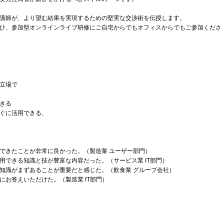
講師が、より望む結果を実現するための堅実な交渉術を伝授します。
ひ、参加型オンラインライブ研修にご自宅からでもオフィスからでもご参加くださ
立場で
きる
ぐに活用できる、
できたことが非常に良かった。（製造業 ユーザー部門）
用できる知識と技が豊富な内容だった。（サービス業 IT部門）
知識がまずあることが重要だと感じた。（飲食業 グループ会社）
お答えいただけた。（製造業 IT部門）