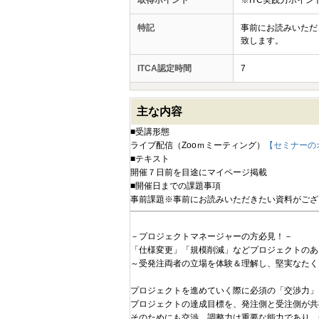
取得ポイント
※ITC実践力ポイ
特記
事前にお読みいただ
致します。
ITCA認定時間
7
主な内容
■受講形態
ライブ配信（Zooｍミーティング）
【セミナーの
■テキスト
開催７日前を目途にマイページ掲載
■開催日までの課題事項
事前課題※事前にお読みいただきたい資料がござ
－プロジェクトマネージャーの方必見！－
「仕様変更」「規模削減」などプロジェクトのあ
～受発注両者の立場を体験＆理解し、堅実なたく
プロジェクトを進めていく際に必須の「交渉力」
プロジェクトの達成目標を、発注側と受注側が共
そのためにも交渉、調整力は重要な能力であり、