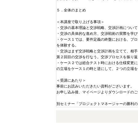
５．全体のまとめ
＜本講座で取り上げる事項＞
・交渉の基本理論と交渉戦略、交渉計画について
・交渉の具体的な進め方、交渉戦術の実際を学び
・ケース１では、要件定義の終盤における、プロ
を体験する。
・交渉はまず交渉戦略と交渉計画を立てて、相手
第２回目の交渉を行なう。交渉プロセスを振り返
・ケース２では総合テスト時における仕様変更に
の立場をケース１の時と逆にして、２つの立場を
＜受講にあたり＞
事前にお読みいただきたい資料がございます。
お申し込み後、マイページよりダウンロードのご
別セミナー「プロジェクトマネージャーの勝利の