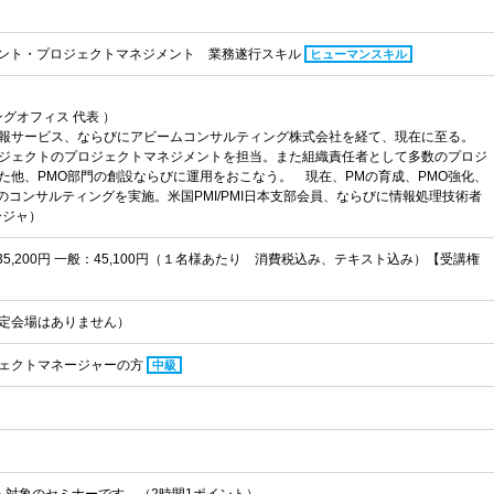
メント・プロジェクトマネジメント 業務遂行スキル
ヒューマンスキル
グオフィス 代表 ）
情報サービス、ならびにアビームコンサルティング株式会社を経て、現在に至る。
ジェクトのプロジェクトマネジメントを担当。また組織責任者として多数のプロジ
た他、PMO部門の創設ならびに運用をおこなう。 現在、PMの育成、PMO強化、
のコンサルティングを実施。米国PMI/PMI日本支部会員、ならびに情報処理技術者
ージャ）
：35,200円 一般：45,100円（１名様あたり 消費税込み、テキスト込み）【受講権
定会場はありません）
ェクトマネージャーの方
中級