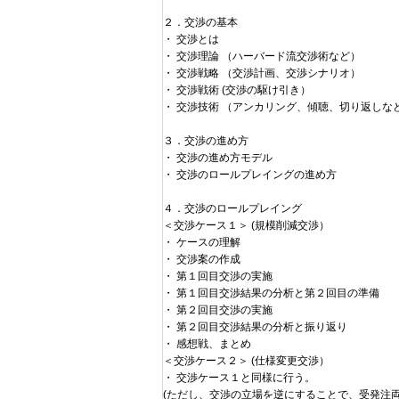
２．交渉の基本
・ 交渉とは
・ 交渉理論 （ハーバード流交渉術など）
・ 交渉戦略 （交渉計画、交渉シナリオ）
・ 交渉戦術 (交渉の駆け引き）
・ 交渉技術 （アンカリング、傾聴、切り返しな
３．交渉の進め方
・ 交渉の進め方モデル
・ 交渉のロールプレイングの進め方
４．交渉のロールプレイング
＜交渉ケース１＞ (規模削減交渉）
・ ケースの理解
・ 交渉案の作成
・ 第１回目交渉の実施
・ 第１回目交渉結果の分析と第２回目の準備
・ 第２回目交渉の実施
・ 第２回目交渉結果の分析と振り返り
・ 感想戦、まとめ
＜交渉ケース２＞ (仕様変更交渉）
・ 交渉ケース１と同様に行う。
(ただし、交渉の立場を逆にすることで、受発注