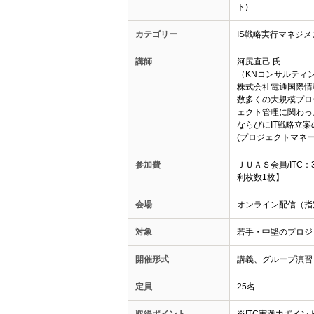
ト)
カテゴリー
IS戦略実行マネジ
講師
河尻直己 氏
（KNコンサルティン
株式会社電通国際
数多くの大規模プロ
ェクト管理に関わっ
ならびにIT戦略立案
(プロジェクトマネ
参加費
ＪＵＡＳ会員/ITC
利枚数1枚】
会場
オンライン配信（指
対象
若手・中堅のプロジ
開催形式
講義、グループ演習
定員
25名