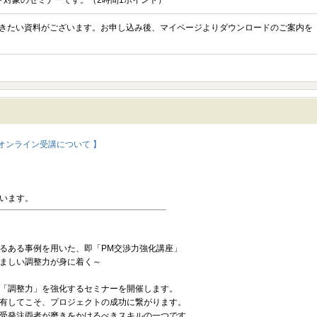
ント対象のセミナーです。（2時間1ポイント）
きたい資料がございます。お申し込み後、マイページよりダウンロードのご案内を
オンライン受講について 】
います。
るある事例を用いた、即「PM交渉力強化講座」
ましい調整力が身に着く～
「調整力」を強化するセミナーを開催します。
有してこそ、プロジェクトの成功に繋がります。
受発注両者が磨きをかけるべきスキルの一つです。