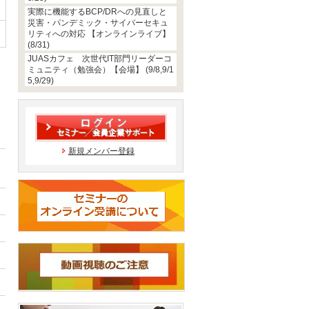
実際に機能するBCP/DRへの見直しと
災害・パンデミック・サイバーセキュ
リティへの対応 【オンラインライブ】
(8/31)
JUASカフェ 次世代IT部門リーダーコ
ミュニティ（勉強会）【会場】 (9/8,9/1
5,9/29)
新規メンバー登録