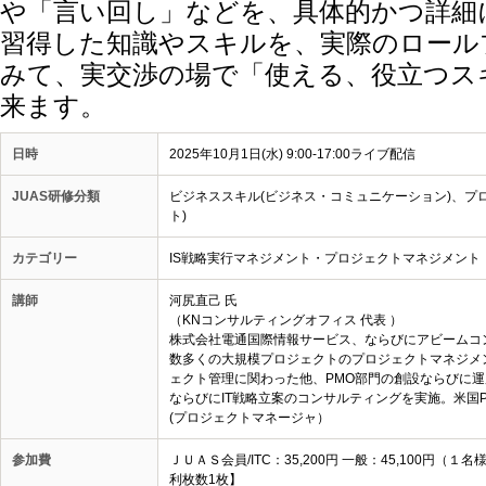
や「言い回し」などを、具体的かつ詳細
習得した知識やスキルを、実際のロール
みて、実交渉の場で「使える、役立つス
来ます。
日時
2025年10月1日(水) 9:00-17:00ライブ配信
JUAS研修分類
ビジネススキル(ビジネス・コミュニケーション)、プ
ト)
カテゴリー
IS戦略実行マネジメント・プロジェクトマネジメント
講師
河尻直己 氏
（KNコンサルティングオフィス 代表 ）
株式会社電通国際情報サービス、ならびにアビーム
数多くの大規模プロジェクトのプロジェクトマネジメ
ェクト管理に関わった他、PMO部門の創設ならびに運
ならびにIT戦略立案のコンサルティングを実施。米国P
(プロジェクトマネージャ）
参加費
ＪＵＡＳ会員/ITC：35,200円 一般：45,100
利枚数1枚】