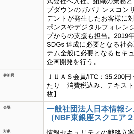
式会社へ入社。組織の業務と
プダウンのガバナンスコン
デントが発生したお客様に
ポンスやデジタルフォレン
プからの支援も担当。2019
SDGs 達成に必要となる社
テム全般に必要となるセキ
企画開発を行う。
参加費
ＪＵＡＳ会員/ITC：35,200
たり 消費税込み、テキスト
枚】
一般社団法人日本情報シ
会場
（NBF東銀座スクエア２
対象
情報セキュリティの戦略立案