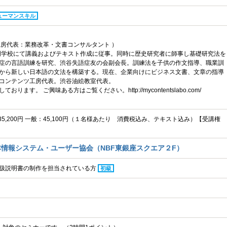
ューマンスキル
工房代表：業務改革・文書コンサルタント ）
専門学校にて講義およびテキスト作成に従事。同時に歴史研究者に師事し基礎研究法を
症の言語訓練を研究、渋谷失語症友の会副会長。訓練法を子供の作文指導、職業訓
から新しい日本語の文法を構築する。現在、企業向けにビジネス文書、文章の指導
コンテンツ工房代表。渋谷油絵教室代表。
ります。 ご興味ある方はご覧ください。http://mycontentslabo.com/
：35,200円 一般：45,100円（１名様あたり 消費税込み、テキスト込み）【受講権
情報システム・ユーザー協会（NBF東銀座スクエア２F）
扱説明書の制作を担当されている方
初級