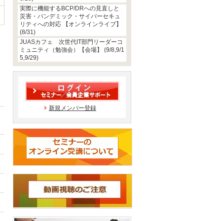
実際に機能するBCP/DRへの見直しと
災害・パンデミック・サイバーセキュ
リティへの対応 【オンラインライブ】
(8/31)
JUASカフェ 次世代IT部門リーダーコ
ミュニティ（勉強会）【会場】 (9/8,9/1
5,9/29)
新規メンバー登録