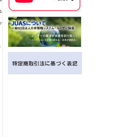
る
か
に
。