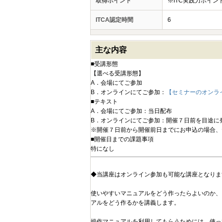
取得ポイント
※ITC実践力ポイ
ITCA認定時間
6
主な内容
■受講形態
【選べる受講形態】
A．会場にてご参加
B．オンラインにてご参加：
【セミナーのオンラ
■テキスト
A．会場にてご参加：当日配布
B．オンラインにてご参加：開催７日前を目途に
※開催７日前から開催前日までにお申込の場合、
■開催日までの課題事項
特になし
◆当講座はオンライン参加も可能な講座となりま
使いやすいマニュアルをどう作ったらよいのか、
アルをどう作るかを講義します。
操作マニュアルを利用してもらうためには、使っ