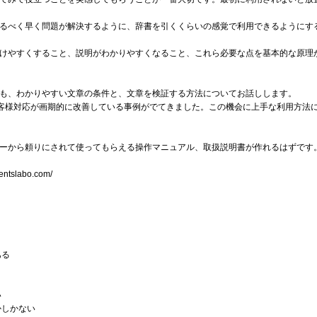
るべく早く問題が解決するように、辞書を引くくらいの感覚で利用できるようにす
けやすくすること、説明がわかりやすくなること、これら必要な点を基本的な原理
も、わかりやすい文章の条件と、文章を検証する方法についてお話しします。
お客様対応が画期的に改善している事例がでてきました。この機会に上手な利用方法
ーから頼りにされて使ってもらえる操作マニュアル、取扱説明書が作れるはずです
slabo.com/
ある
い
かしかない