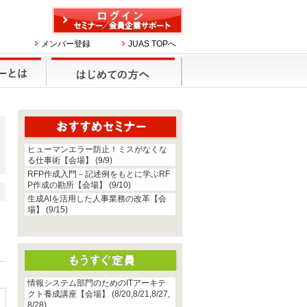
メンバー登録
JUAS TOPへ
ヒューマンエラー防止！ミスがなくな
る仕事術【会場】 (9/9)
RFP作成入門－記述例をもとに学ぶRF
P作成の勘所【会場】 (9/10)
生成AIを活用した人事業務の改革【会
場】 (9/15)
際
つ
よ
情報システム部門のためのITアーキテ
クト養成講座【会場】 (8/20,8/21,8/27,
8/28)