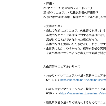
＜評価＞
25 マニュアル完成後のフィードバック
26 操作マニュアル・取扱説明書の評価基準
27 操作性の判断基準－操作マニュアルの新しい
＜受講者の声＞
・自社で作成したマニュアルの改善点を見つける
・基礎的なマニュアル作成に対する概論はわかり
気が付くことができなかった視点だった。
・具体的な例を提示いただきながら、わかりやす
・全体的にわかりやすかった。標準を数値や実例
今後の業務に役立つような考え方や知識が聞け
-----------------------------------------
丸山講師マニュアルシリーズ
-----------------------------------------
・わかりやすいマニュアル作成～業務マニュアル
5/21＞＞＞
https://juasseminar.jp/seminars/vi
・わかりやすいマニュアル作成～操作マニュアル
6/10＞＞＞
https://juasseminar.jp/seminars/vi
・新規所属者を最も早く戦力化するためのマニュ