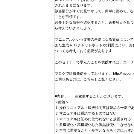
されたままになります。
該当部分がすぐに見つかって、簡単に読めて、な
ことが目標です。
必要十分な情報を選択すること、必要項目を見つ
ら考えていきましょう。
マニュアルという文書の基礎になる文章について
また生成ＡＩ(チャットボット)の利用により、
ついても考えておく必要があります。
このセミナーで学んだことを実践すれば、ユーザ
ブログで情報発信をしております。 http://mycontent
ご興味ある方は、こちらもご覧ください。
■内容： ※変更することがございます。
＜総論＞
１ 操作マニュアル・取扱説明書は製品の一部で
２ マニュアルは通読するものではない
３ マニュアルは初めに使われないと放置される
４ 多機能化・高機能化した製品は使いこなせな
５ 本当に重要なこと・基本となる考え方はわず