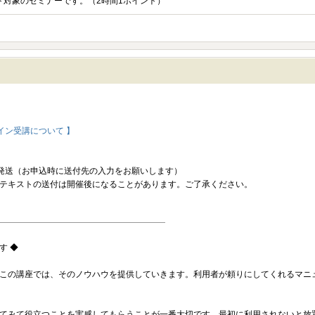
ント対象のセミナーです。（2時間1ポイント）
イン受講について 】
発送（お申込時に送付先の入力をお願いします）
テキストの送付は開催後になることがあります。ご了承ください。
す ◆
この講座では、そのノウハウを提供していきます。利用者が頼りにしてくれるマニ
てみて役立つことを実感してもらうことが一番大切です。最初に利用されないと放