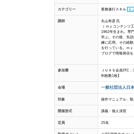
カテゴリー
業務遂行スキル
ヒ
講師
丸山有彦 氏
（ ｍｙコンテンツ
1962年生まれ。
学ぶ。その後、失語
練に応用。その経験
を行っている。ｍｙ
ブログで情報発信をしてお
参加費
ＪＵＡＳ会員/ITC
利枚数1枚】
一般社団法人日本
会場
対象
操作マニュアル、取
開催形式
講義・個人演習
定員
25名