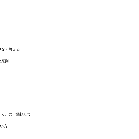
少なく教える
の原則
ミカルに／整頓して
使い方