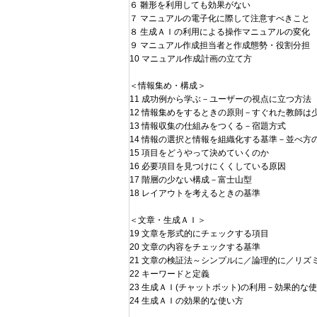
６ 雛形を利用しても効果がない
７ マニュアルの電子化に際して注意すべきこと
８ 生成ＡＩの利用による操作マニュアルの変化
９ マニュアル作成担当者と作成態勢・役割分担
10 マニュアル作成計画の立て方
＜情報集め・構成＞
11 成功例から学ぶ－ユーザーの視点に立つ方法
12 情報集めをするときの原則－すぐれた教師は
13 情報収集の仕組みをつくる－宿題方式
14 情報の選択と情報を組織化する基準－並べ方
15 項目をどうやって決めていくのか
16 必要項目を見つけにくくしている原因
17 階層の少ない構成－富士山型
18 レイアウトを考えるときの基準
＜文章・生成ＡＩ＞
19 文章を形式的にチェックする項目
20 文章の内容をチェックする基準
21 文章の検証法～シンプルに／論理的に／リズ
22 キーワードと定義
23 生成ＡＩ(チャットボット)の利用－効果的な
24 生成ＡＩの効果的な使い方