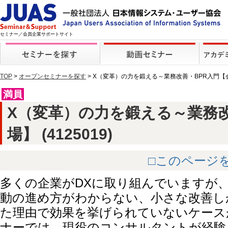
セミナー／会員企業サポートサイト
TOP
>
オープンセミナーを探す
> X（変革）の力を鍛える～業務改善・BPR入門【
満員
X（変革）の力を鍛える～業務改
場】 (4125019)
□このページ
多くの企業がDXに取り組んでいますが
動の進め方がわからない、小さな改善し
た理由で効果を挙げられていないケース
ナーでは、現役のコンサルタントが経験