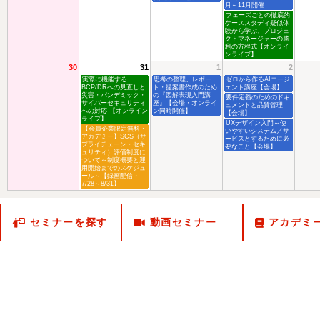
月～11月開催
フェーズごとの徹底的
ケーススタディ疑似体
験から学ぶ、プロジェ
クトマネージャーの勝
利の方程式【オンライ
ンライブ】
30
31
1
2
実際に機能する
思考の整理、レポー
ゼロから作るAIエージ
BCP/DRへの見直しと
ト・提案書作成のため
ェント講座【会場】
災害・パンデミック・
の『図解表現入門講
要件定義のためのドキ
サイバーセキュリティ
座』【会場・オンライ
ュメントと品質管理
への対応 【オンライン
ン同時開催】
【会場】
ライブ】
UXデザイン入門～使
【会員企業限定無料・
いやすいシステム／サ
アカデミー】SCS（サ
ービスとするために必
プライチェーン・セキ
要なこと【会場】
ュリティ）評価制度に
ついて～制度概要と運
用開始までのスケジュ
ール～【録画配信・
7/28～8/31】
セミナーを探す
動画セミナー
アカデミ