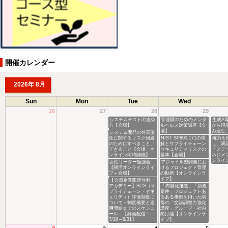
開催カレンダー
2026年 8月
Sun
Mon
Tue
Wed
26
27
28
29
システムテストの進め
管理職のためのメンタ
生成A
方【会場】
ルヘルス対策講座【会
から現
場】
み込む
システム開発の外部委
託に関するリスク回避
NIST SP800-171の理
権力を
のためにすべきこと、
解とサプライチェーン
し、満
できること【会場・オ
セキュリティリスクの
「ステ
ンライン同時開催】
基本【会場】
ネジメ
ンライ
女性リーダー勉強会
アジャイル型開発にお
【朝活オンラインライ
けるプロジェクト管理
ブ＋会場】
の勘所【オンラインラ
イブ】
【会員企業限定無料・
アカデミー】SCS（サ
「内製化推進」「新規
プライチェーン・セキ
案件」プロジェクトあ
ュリティ）評価制度に
るある事例を用いた納
ついて～制度概要と運
得の「交渉調整力強化
用開始までのスケジュ
講座」グループ・社内
ール～【録画配信・
向け編【オンラインラ
7/28～8/31】
イブ】