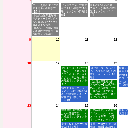
2
3
4
5
チームを動かす『プロ
ビジネス文章・技術文
DX実現のために知っ
マネ思考』の磨き方
章の正しい書き方【会
ておくべき法律実務知
【会場】
場・オンライン同時開
識【オンラインライ
催】
ブ】
【会員企業限定無料・
アカデミー】デジタル
人材育成の現状とデジ
タルスキル標準
（DSS）、情報処理技
術者試験の方向性【録
画配信・8/3～9/10】
9
10
11
12
16
17
18
19
ゼロトラストだけでは
超上流工程、さらにそ
情報シ
守れない：企業システ
の上の源流における作
講座【
ムのサイバーアーキテ
業とドキュメント【会
PMBO
クチャの考え方と具体
場】
ロジェ
的対策【オンラインラ
【会員企業限定無料・
トにお
イブ】
アカデミー】生成AI時
用【会
情報セキュリティマネ
代の「原点回帰」〜デ
ジメントの全体像を知
ータ品質・要件定義・
る～戦略策定できる人
BCPの再設計〜【オン
材育成を目指して～
ラインライブ】
【会場】
23
24
25
26
製造業向け収益向上の
IT技術者のためのサプ
情報シ
ための原価管理システ
ライチェーン・マネジ
講座【
ム構築【オンラインラ
メント（SCM）入門
イブ】
【オンラインライブ】
実務で使えるデータ分
変革リーダーシップ勉
析入門【会場】
強会【会場】2026年7