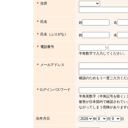
＊
住所
＊
氏名
姓
名
＊
氏名（ふりがな）
姓
名
＊
電話番号
-
半角数字で入力してください。（例 03 
＊
メールアドレス
確認のためもう一度ご入力くだ
＊
ログインパスワード
半角英数字（半角記号を除く）
被害が日本国内で確認されてい
ながってしまう危険があります
生年月日
年
月
日