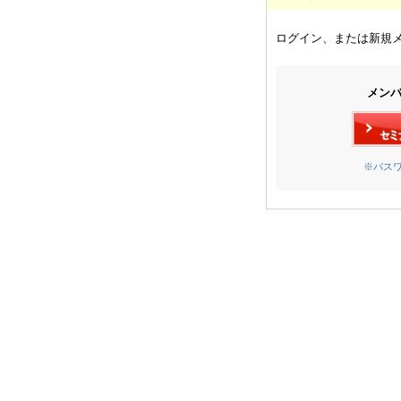
ログイン、または新規
メン
※パス