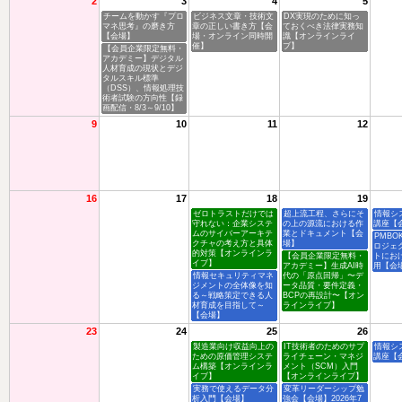
2
3
4
5
チームを動かす『プロ
ビジネス文章・技術文
DX実現のために知っ
マネ思考』の磨き方
章の正しい書き方【会
ておくべき法律実務知
【会場】
場・オンライン同時開
識【オンラインライ
催】
ブ】
【会員企業限定無料・
アカデミー】デジタル
人材育成の現状とデジ
タルスキル標準
（DSS）、情報処理技
術者試験の方向性【録
画配信・8/3～9/10】
9
10
11
12
16
17
18
19
ゼロトラストだけでは
超上流工程、さらにそ
情報シ
守れない：企業システ
の上の源流における作
講座【
ムのサイバーアーキテ
業とドキュメント【会
PMBO
クチャの考え方と具体
場】
ロジェ
的対策【オンラインラ
【会員企業限定無料・
トにお
イブ】
アカデミー】生成AI時
用【会
情報セキュリティマネ
代の「原点回帰」〜デ
ジメントの全体像を知
ータ品質・要件定義・
る～戦略策定できる人
BCPの再設計〜【オン
材育成を目指して～
ラインライブ】
【会場】
23
24
25
26
製造業向け収益向上の
IT技術者のためのサプ
情報シ
ための原価管理システ
ライチェーン・マネジ
講座【
ム構築【オンラインラ
メント（SCM）入門
イブ】
【オンラインライブ】
実務で使えるデータ分
変革リーダーシップ勉
析入門【会場】
強会【会場】2026年7