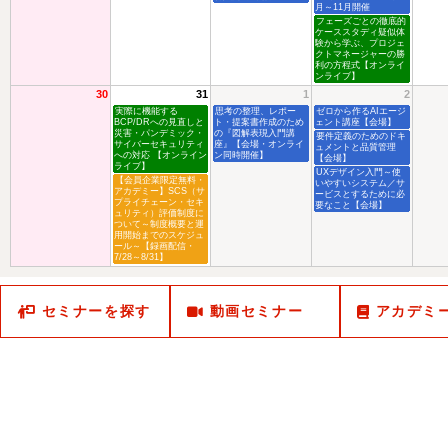
月～11月開催
フェーズごとの徹底的
ケーススタディ疑似体
験から学ぶ、プロジェ
クトマネージャーの勝
利の方程式【オンライ
ンライブ】
30
31
1
2
実際に機能する
思考の整理、レポー
ゼロから作るAIエージ
BCP/DRへの見直しと
ト・提案書作成のため
ェント講座【会場】
災害・パンデミック・
の『図解表現入門講
要件定義のためのドキ
サイバーセキュリティ
座』【会場・オンライ
ュメントと品質管理
への対応 【オンライン
ン同時開催】
【会場】
ライブ】
UXデザイン入門～使
【会員企業限定無料・
いやすいシステム／サ
アカデミー】SCS（サ
ービスとするために必
プライチェーン・セキ
要なこと【会場】
ュリティ）評価制度に
ついて～制度概要と運
用開始までのスケジュ
ール～【録画配信・
7/28～8/31】
セミナーを探す
動画セミナー
アカデミ