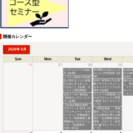
開催カレンダー
2026年 8月
Sun
Mon
Tue
Wed
26
27
28
29
システムテストの進め
管理職のためのメンタ
生成A
方【会場】
ルヘルス対策講座【会
から現
場】
み込む
システム開発の外部委
託に関するリスク回避
NIST SP800-171の理
権力を
のためにすべきこと、
解とサプライチェーン
し、満
できること【会場・オ
セキュリティリスクの
「ステ
ンライン同時開催】
基本【会場】
ネジメ
ンライ
女性リーダー勉強会
アジャイル型開発にお
【朝活オンラインライ
けるプロジェクト管理
ブ＋会場】
の勘所【オンラインラ
イブ】
【会員企業限定無料・
アカデミー】SCS（サ
「内製化推進」「新規
プライチェーン・セキ
案件」プロジェクトあ
ュリティ）評価制度に
るある事例を用いた納
ついて～制度概要と運
得の「交渉調整力強化
用開始までのスケジュ
講座」グループ・社内
ール～【録画配信・
向け編【オンラインラ
7/28～8/31】
イブ】