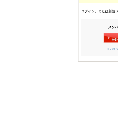
ログイン、または新規
メン
※パス