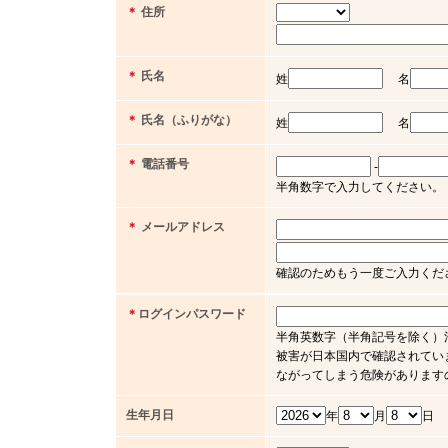
＊
住所
＊
氏名
姓
名
＊
氏名（ふりがな）
姓
名
＊
電話番号
-
半角数字で入力してください。（例 03 
＊
メールアドレス
確認のためもう一度ご入力くだ
＊
ログインパスワード
半角英数字（半角記号を除く）
被害が日本国内で確認されてい
ながってしまう危険があります
生年月日
年
月
日