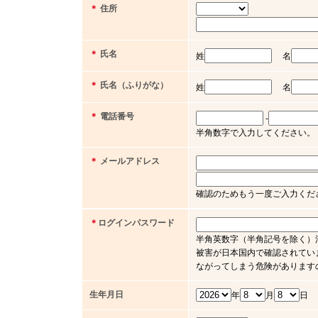
＊
住所
＊
氏名
姓
名
＊
氏名（ふりがな）
姓
名
＊
電話番号
-
半角数字で入力してください。（例 03 
＊
メールアドレス
確認のためもう一度ご入力くだ
＊
ログインパスワード
半角英数字（半角記号を除く）
被害が日本国内で確認されてい
ながってしまう危険があります
生年月日
年
月
日