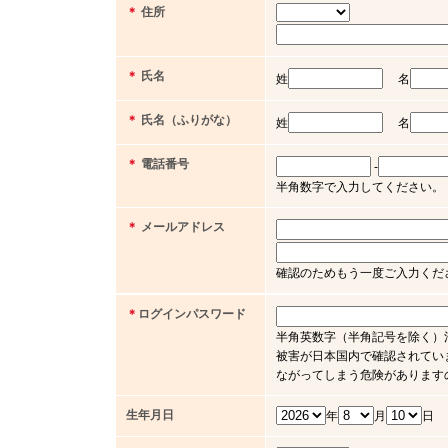
＊
住所
＊
氏名
姓
名
＊
氏名（ふりがな）
姓
名
＊
電話番号
-
半角数字で入力してください。（例 03 
＊
メールアドレス
確認のためもう一度ご入力くだ
＊
ログインパスワード
半角英数字（半角記号を除く）
被害が日本国内で確認されてい
ながってしまう危険があります
生年月日
年
月
日