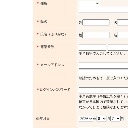
＊
住所
＊
氏名
姓
名
＊
氏名（ふりがな）
姓
名
＊
電話番号
-
半角数字で入力してください。（例 03 
＊
メールアドレス
確認のためもう一度ご入力くだ
＊
ログインパスワード
半角英数字（半角記号を除く）
被害が日本国内で確認されてい
ながってしまう危険があります
生年月日
年
月
日