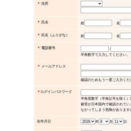
＊
住所
＊
氏名
姓
名
＊
氏名（ふりがな）
姓
名
＊
電話番号
-
半角数字で入力してください。（例 03 
＊
メールアドレス
確認のためもう一度ご入力くだ
＊
ログインパスワード
半角英数字（半角記号を除く）
被害が日本国内で確認されてい
ながってしまう危険があります
生年月日
年
月
日